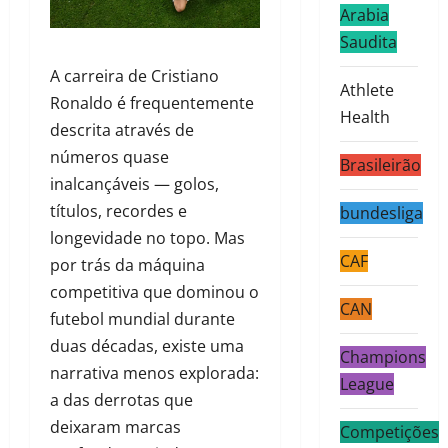
Arabia
Saudita
A carreira de Cristiano
Athlete
Ronaldo é frequentemente
Health
descrita através de
números quase
Brasileirão
inalcançáveis — golos,
títulos, recordes e
bundesliga
longevidade no topo. Mas
CAF
por trás da máquina
competitiva que dominou o
CAN
futebol mundial durante
duas décadas, existe uma
Champions
narrativa menos explorada:
League
a das derrotas que
deixaram marcas
Competições