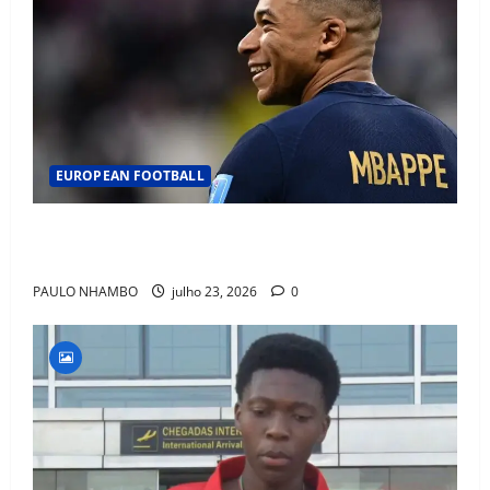
EUROPEAN FOOTBALL
Fact Check: Can Kylian Mbappé Win the Ballon d’Or
Without a Team Trophy? History Says Yes
PAULO NHAMBO
julho 23, 2026
0