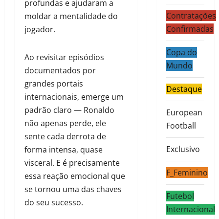
profundas e ajudaram a
Contratações
moldar a mentalidade do
Confirmadas
jogador.
Copa do
Ao revisitar episódios
Mundo
documentados por
grandes portais
Destaque
internacionais, emerge um
padrão claro — Ronaldo
European
não apenas perde, ele
Football
sente cada derrota de
Exclusivo
forma intensa, quase
visceral. E é precisamente
F_Feminino
essa reação emocional que
se tornou uma das chaves
Futebol
do seu sucesso.
Internacional