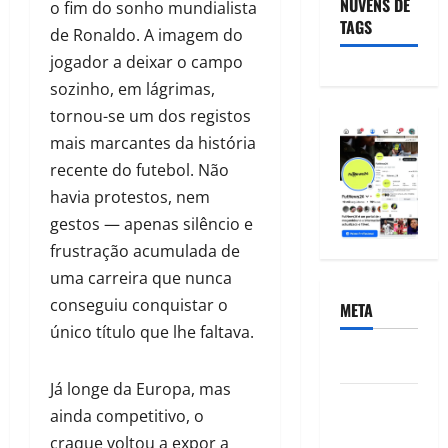
NUVENS DE
o fim do sonho mundialista
TAGS
de Ronaldo. A imagem do
jogador a deixar o campo
sozinho, em lágrimas,
tornou-se um dos registos
mais marcantes da história
recente do futebol. Não
havia protestos, nem
gestos — apenas silêncio e
frustração acumulada de
uma carreira que nunca
conseguiu conquistar o
META
único título que lhe faltava.
Acessar
Já longe da Europa, mas
Feed de
ainda competitivo, o
posts
craque voltou a expor a