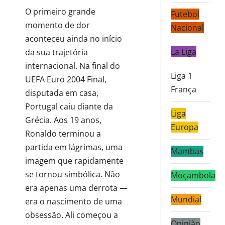
O primeiro grande
Futebol
momento de dor
Nacional
aconteceu ainda no início
La Liga
da sua trajetória
internacional. Na final do
Liga 1
UEFA Euro 2004 Final,
França
disputada em casa,
Portugal caiu diante da
Liga
Grécia. Aos 19 anos,
Europa
Ronaldo terminou a
partida em lágrimas, uma
Mambas
imagem que rapidamente
se tornou simbólica. Não
Moçambola
era apenas uma derrota —
Mundial
era o nascimento de uma
obsessão. Ali começou a
Opinião