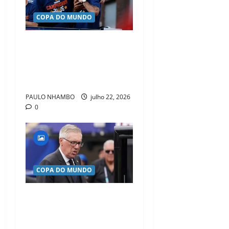
COPA DO MUNDO
Rodri brilha no Mundial,
entra na corrida pela Bola
de Ouro e reacende rumores
sobre o Real Madrid
PAULO NHAMBO
julho 22, 2026
0
COPA DO MUNDO
Ancelotti vê eliminação do
Brasil como começo de uma
nova era e promete Seleção