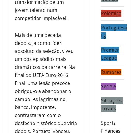
transformação de um
jovem talento num
Polemica
competidor implacável.
Portuguesa
Mais de uma década
Lg
depois, já como líder
Premier
absoluto da seleção, viveu
League
um dos episódios mais
dramáticos da carreira. Na
Rumores
final do UEFA Euro 2016
Final, uma lesão precoce
Serie A
obrigou-o a abandonar o
campo. As lágrimas no
Situações
banco, impotente,
Tristes
contrastaram com o
Sports
desfecho histórico que viria
Finances
depois. Portugal venceu,