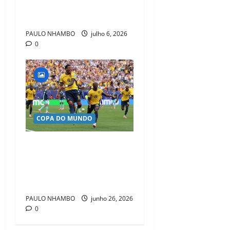
mais forte rumo à Copa de
2030
PAULO NHAMBO
julho 6, 2026
0
COPA DO MUNDO
Equador surpreende a
Alemanha, faz história e
garante vaga no mata-mata
da Copa do Mundo de 2026
PAULO NHAMBO
junho 26, 2026
0