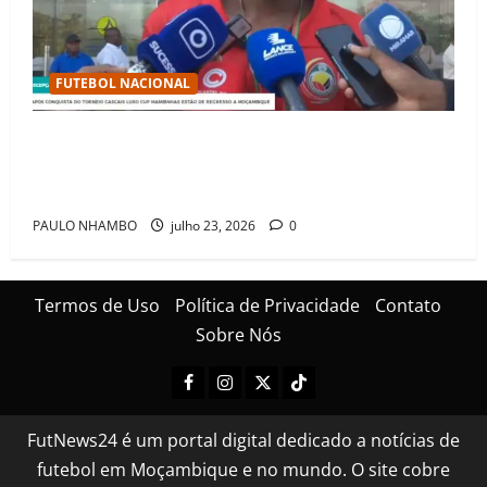
FUTEBOL NACIONAL
Mambinhas regressam a Moçambique em clima de
festa após conquistarem bicampeonato histórico da
Cascais Luso Cup
PAULO NHAMBO
julho 23, 2026
0
Termos de Uso
Política de Privacidade
Contato
Sobre Nós
FutNews24 é um portal digital dedicado a notícias de
futebol em Moçambique e no mundo. O site cobre