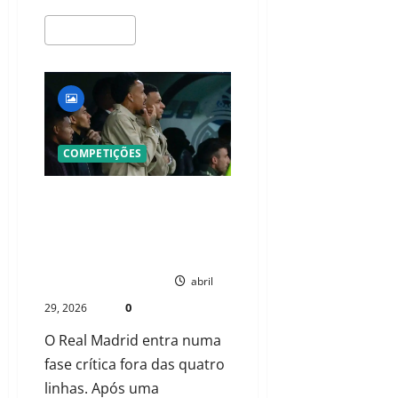
LEIA MAIS
COMPETIÇÕES
ALERTA NO BERNABÉU: REAL
MADRID MERGULHA EM CRISE
DEFENSIVA E PREPARA
REVOLUÇÃO NO MERCADO
PAULO NHAMBO
abril
0
29, 2026
O Real Madrid entra numa
fase crítica fora das quatro
linhas. Após uma