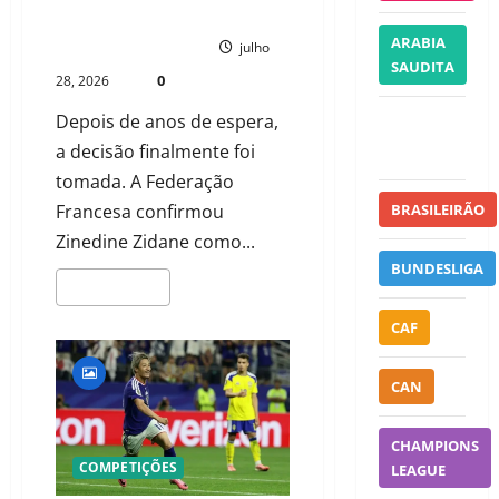
MUNDIAL
ARABIA
PAULO NHAMBO
julho
SAUDITA
0
28, 2026
Depois de anos de espera,
ATHLETE
a decisão finalmente foi
HEALTH
tomada. A Federação
Francesa confirmou
BRASILEIRÃO
Zinedine Zidane como...
BUNDESLIGA
LEIA MAIS
CAF
CAN
CHAMPIONS
COMPETIÇÕES
LEAGUE