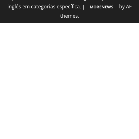
inglês em categorias específica.
|
by AF
MORENEWS
themes.