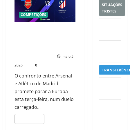
SITUAÇÕES
TRISTES
COMPETIÇÕES
SPORTS
ARSENAL E ATLÉTICO DE MADRID
FINANCES
TRAVAM BATALHA DECISIVA EM
LONDRES POR VAGA NA FINAL DA
CHAMPIONS LEAGUE
TENNIS
NEWS
PAULO NHAMBO
maio 5,
0
2026
TRANSFERÊNCI
O confronto entre Arsenal
e Atlético de Madrid
TRANSFERS
promete parar a Europa
& MARKET
esta terça-feira, num duelo
carregado...
US
SPORTS
LEIA MAIS
WORLD