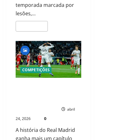
temporada marcada por
lesões,...
LEIA MAIS
COMPETIÇÕES
MBAPPÉ 100: O NOVO REI DO
BERNABÉU DESAFIA O LEGADO DE
CRISTIANO RONALDO
PAULO NHAMBO
abril
0
24, 2026
A história do Real Madrid
ganha mais um capítulo