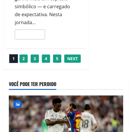
simbólico — e carregado
de expectativa. Nesta
jornada...
LEIA MAIS
1
2
3
4
5
NEXT
VOCÊ PODE TER PERDIDO