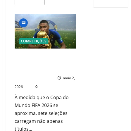
LEIA MAIS
COMPETIÇÕES
O QUE NINGUÉM DIZ SOBRE OS
CAMPEÕES RUMO AO MUNDIAL
2026
PAULO NHAMBO
maio 2,
0
2026
À medida que o Copa do
Mundo FIFA 2026 se
aproxima, sete seleções
carregam não apenas
títulos...