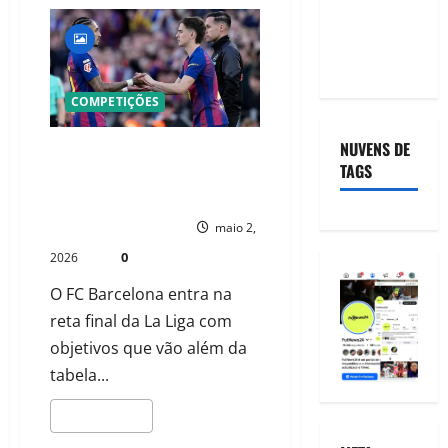
SPORTS
ENGLISH
NEWS
COMPETIÇÕES
NUVENS DE
BARCELONA PERSEGUE DOIS
TAGS
RECORDES INÉDITOS NA FASE
DECISIVA DA LA LIGA
PAULO NHAMBO
maio 2,
0
2026
O FC Barcelona entra na
reta final da La Liga com
objetivos que vão além da
tabela...
LEIA MAIS