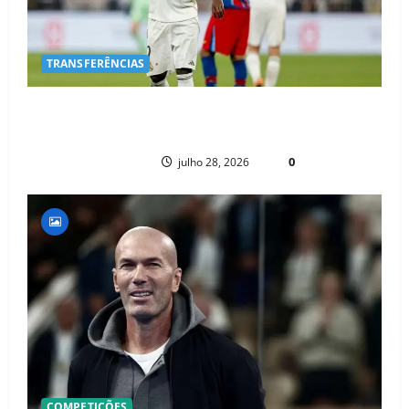
TRANSFERÊNCIAS
BOMBA NO MERCADO! ARSENAL AVANÇA POR VINÍCIUS JR. E REAL
MADRID ENTRA EM ALERTA MÁXIMO PARA EVITAR SAÍDA DO CRAQUE
PAULO NHAMBO
0
julho 28, 2026
COMPETIÇÕES