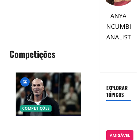
ANYA
NCUMBI
ANALISTC
Competições
EXPLORAR
TÓPICOS
COMPETIÇÕES
AFRICAN
SPORTS
OFICIAL! ZIDANE ASSUME A
FRANÇA E COMEÇA UMA NOVA ERA
AMIGÁVEL
QUE PODE MUDAR O FUTEBOL