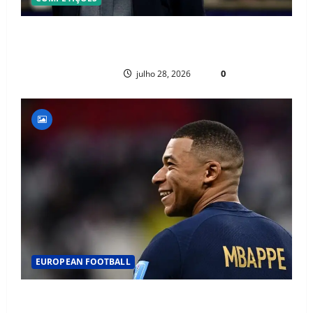
OFICIAL! ZIDANE ASSUME A FRANÇA E COMEÇA UMA NOVA ERA QUE
PODE MUDAR O FUTEBOL MUNDIAL
PAULO NHAMBO
0
julho 28, 2026
EUROPEAN FOOTBALL
FACT CHECK: CAN KYLIAN MBAPPÉ WIN THE BALLON D’OR WITHOUT A
TEAM TROPHY? HISTORY SAYS YES