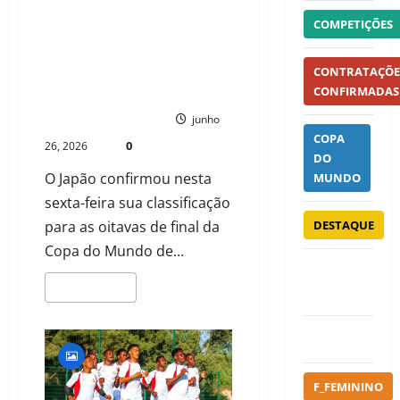
JAPÃO SEGURA EMPATE COM A
COMPETIÇÕES
SUÉCIA, AVANÇA ÀS OITAVAS E
TERÁ O BRASIL PELA FRENTE EM
DUELO QUE PROMETE PARAR O
CONTRATAÇÕE
MUNDIAL
CONFIRMADAS
PAULO NHAMBO
junho
COPA
0
26, 2026
DO
O Japão confirmou nesta
MUNDO
sexta-feira sua classificação
para as oitavas de final da
DESTAQUE
Copa do Mundo de...
EUROPEAN
LEIA MAIS
FOOTBALL
EXCLUSIVO
F_FEMININO