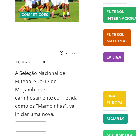
FUTEBOL
COMPETIÇÕES
INTERNACION
SEIS NOVIDADES MARCAM PRÉ-
FUTEBOL
CONVOCATÓRIA DOS MAMBINHAS
NACIONAL
PARA TORNEIO EM PORTUGAL
PAULO NHAMBO
junho
LA LIGA
0
11, 2026
A Seleção Nacional de
LIGA 1
FRANÇA
Futebol Sub-17 de
Moçambique,
LIGA
carinhosamente conhecida
EUROPA
como os “Mambinhas”, vai
iniciar uma nova...
MAMBAS
LEIA MAIS
MOÇAMBOLA