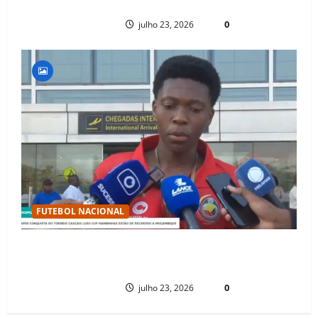
PAULO NHAMBO
0
julho 23, 2026
FUTEBOL NACIONAL
MAMBINHAS REGRESSAM A MOÇAMBIQUE EM CLIMA DE FESTA APÓS
CONQUISTAREM BICAMPEONATO HISTÓRICO DA CASCAIS LUSO CUP
PAULO NHAMBO
0
julho 23, 2026