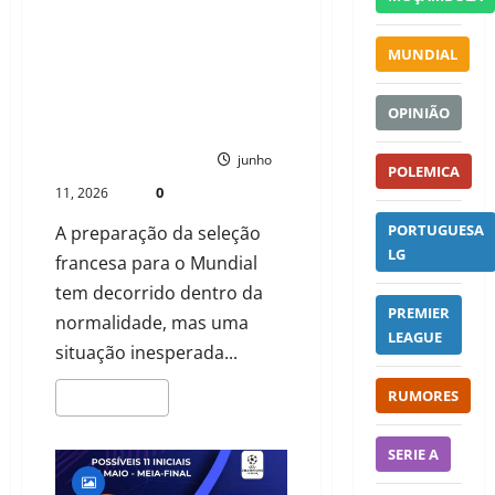
COMPETIÇÕES
MUNDIAL
ZAÏRE-EMERY ENFRENTA
RESTRIÇÃO CURIOSA DURANTE
CONCENTRAÇÃO DA FRANÇA NOS
OPINIÃO
ESTADOS UNIDOS
PAULO NHAMBO
junho
POLEMICA
0
11, 2026
PORTUGUESA
A preparação da seleção
LG
francesa para o Mundial
tem decorrido dentro da
PREMIER
normalidade, mas uma
LEAGUE
situação inesperada...
RUMORES
LEIA MAIS
SERIE A