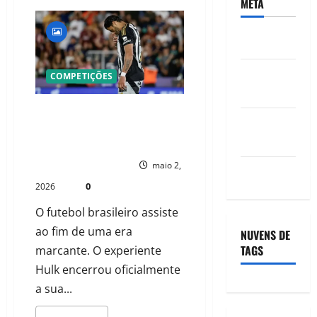
META
ACESSAR
FEED DE
COMPETIÇÕES
POSTS
HULK DIZ ADEUS AO ATLÉTICO E
FEED DE
ABRE NOVO CAPÍTULO NO
FLUMINENSE
COMENTÁRIOS
PAULO NHAMBO
maio 2,
WORDPRESS.ORG
0
2026
O futebol brasileiro assiste
ao fim de uma era
NUVENS DE
TAGS
marcante. O experiente
Hulk encerrou oficialmente
a sua...