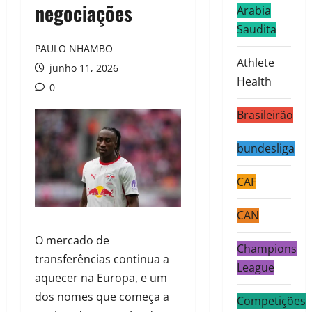
negociações
Arabia
Saudita
PAULO NHAMBO
Athlete
junho 11, 2026
Health
0
Brasileirão
bundesliga
CAF
CAN
O mercado de
Champions
transferências continua a
League
aquecer na Europa, e um
dos nomes que começa a
Competições