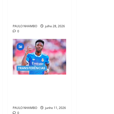
Jr. e Real Madrid Entra em
ALERTA Máximo Para Evitar
Saída do Craque
PAULO NHAMBO
julho 28, 2026
0
TRANSFERÊNCIAS
Real Madrid reabre debate
sobre futuro de Vinícius Jr.,
e nome de Olise volta a
ganhar força
PAULO NHAMBO
junho 11, 2026
0