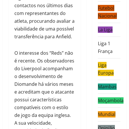
contactos nos últimos dias
Futebol
com representantes do
Nacional
atleta, procurando avaliar a
viabilidade de uma possível
La Liga
transferência para Anfield.
Liga 1
França
O interesse dos “Reds” não
é recente. Os observadores
Liga
do Liverpool acompanham
Europa
o desenvolvimento de
Diomande há vários meses
Mambas
e acreditam que o atacante
possui características
Moçambola
compatíveis com o estilo
Mundial
de jogo da equipa inglesa.
A sua velocidade,
Opinião