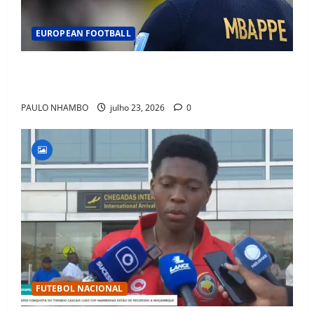
EUROPEAN FOOTBALL
Fact Check: Can Kylian Mbappé Win the Ballon d’Or
Without a Team Trophy? History Says Yes
PAULO NHAMBO
julho 23, 2026
0
FUTEBOL NACIONAL