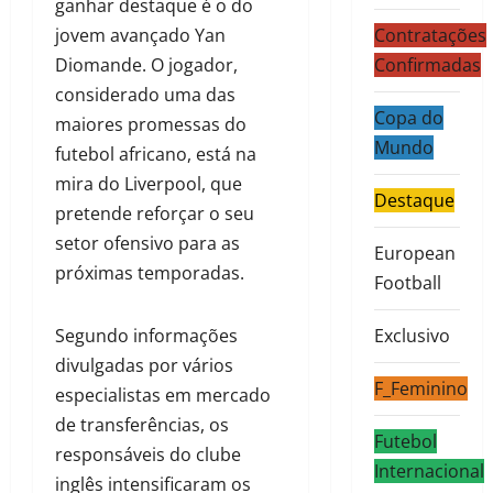
ganhar destaque é o do
jovem avançado Yan
Contratações
Diomande. O jogador,
Confirmadas
considerado uma das
Copa do
maiores promessas do
Mundo
futebol africano, está na
mira do Liverpool, que
Destaque
pretende reforçar o seu
setor ofensivo para as
European
próximas temporadas.
Football
Segundo informações
Exclusivo
divulgadas por vários
F_Feminino
especialistas em mercado
de transferências, os
Futebol
responsáveis do clube
Internacional
inglês intensificaram os