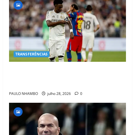
TRANSFERÊNCIAS
BOMBA NO MERCADO! Arsenal Avança por Vinícius
Jr. e Real Madrid Entra em ALERTA Máximo Para
Evitar Saída do Craque
PAULO NHAMBO
julho 28, 2026
0