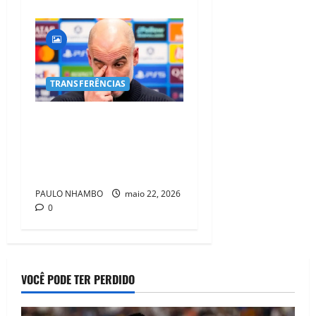
TRANSFERÊNCIAS
Guardiola emociona
Manchester City em
despedida histórica após
ciclo vitorioso
PAULO NHAMBO
maio 22, 2026
0
VOCÊ PODE TER PERDIDO