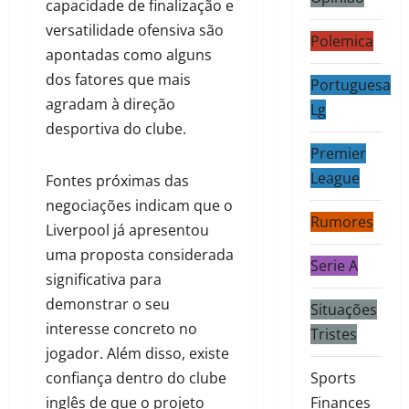
capacidade de finalização e
versatilidade ofensiva são
Polemica
apontadas como alguns
dos fatores que mais
Portuguesa
agradam à direção
Lg
desportiva do clube.
Premier
League
Fontes próximas das
negociações indicam que o
Rumores
Liverpool já apresentou
uma proposta considerada
Serie A
significativa para
demonstrar o seu
Situações
interesse concreto no
Tristes
jogador. Além disso, existe
confiança dentro do clube
Sports
inglês de que o projeto
Finances