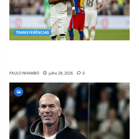
TRANSFERÊNCIAS
BOMBA NO MERCADO! Arsenal Avança por Vinícius
Jr. e Real Madrid Entra em ALERTA Máximo Para
Evitar Saída do Craque
PAULO NHAMBO
julho 28, 2026
0