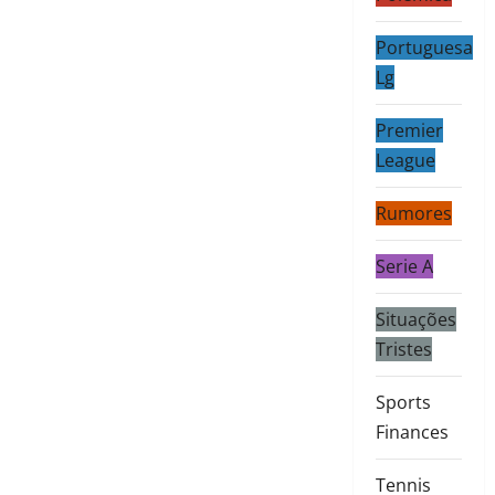
Portuguesa
Lg
Premier
League
Rumores
Serie A
Situações
Tristes
Sports
Finances
Tennis