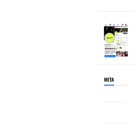
META
Acessar
Feed de
posts
Feed de