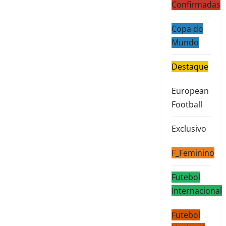
Confirmadas
Copa do
Mundo
Destaque
European
Football
Exclusivo
F_Feminino
Futebol
Internacional
Futebol