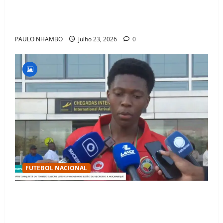
Fact Check: Can Kylian Mbappé Win the Ballon d’Or
Without a Team Trophy? History Says Yes
PAULO NHAMBO
julho 23, 2026
0
FUTEBOL NACIONAL
Mambinhas regressam a Moçambique em clima de
festa após conquistarem bicampeonato histórico da
Cascais Luso Cup