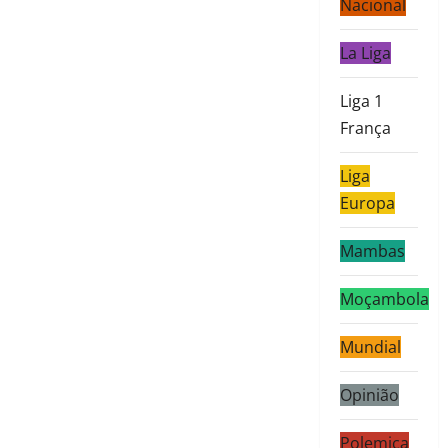
Nacional
La Liga
Liga 1
França
Liga
Europa
Mambas
Moçambola
Mundial
Opinião
Polemica