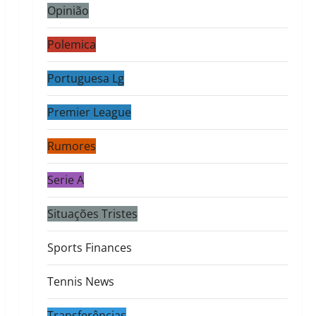
Opinião
Polemica
Portuguesa Lg
Premier League
Rumores
Serie A
Situações Tristes
Sports Finances
Tennis News
Transferências