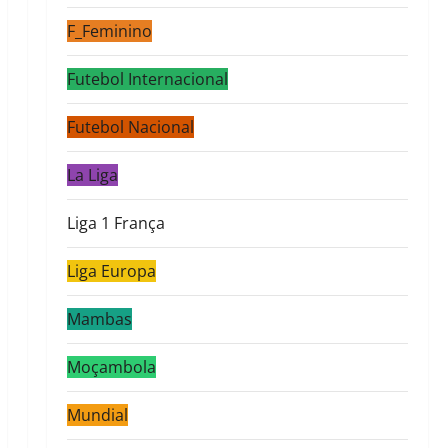
F_Feminino
Futebol Internacional
Futebol Nacional
La Liga
Liga 1 França
Liga Europa
Mambas
Moçambola
Mundial