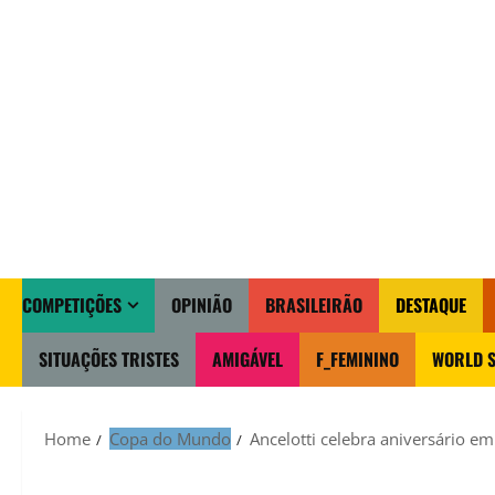
COMPETIÇÕES
OPINIÃO
BRASILEIRÃO
DESTAQUE
SITUAÇÕES TRISTES
AMIGÁVEL
F_FEMININO
WORLD S
Home
Copa do Mundo
Ancelotti celebra aniversário e