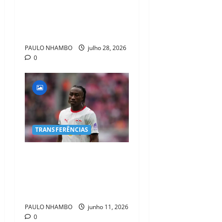
Jr. e Real Madrid Entra em
ALERTA Máximo Para Evitar
Saída do Craque
PAULO NHAMBO
julho 28, 2026
0
TRANSFERÊNCIAS
Liverpool avança por Yan
Diomande, mas RB Leipzig
mantém posição firme nas
negociações
PAULO NHAMBO
junho 11, 2026
0