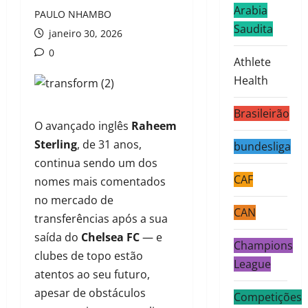
Arabia
PAULO NHAMBO
Saudita
janeiro 30, 2026
0
Athlete
Health
Brasileirão
O avançado inglês
Raheem
Sterling
, de 31 anos,
bundesliga
continua sendo um dos
CAF
nomes mais comentados
no mercado de
CAN
transferências após a sua
saída do
Chelsea FC
— e
Champions
clubes de topo estão
League
atentos ao seu futuro,
apesar de obstáculos
Competições