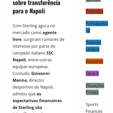
sobre transferência
para o Napoli
Polemica
Portuguesa
Com Sterling agora no
Lg
mercado como
agente
livre
, surgiram rumores de
Premier
interesse por parte do
League
campeão italiano
SSC
Napoli
, entre outras
Rumores
equipas europeias.
Contudo,
Giovanni
Serie A
Manna
, director
Situações
desportivo do Napoli,
Tristes
admitiu que
as
expectativas financeiras
Sports
de Sterling são
Finances