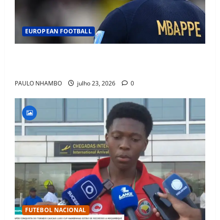
EUROPEAN FOOTBALL
Fact Check: Can Kylian Mbappé Win the Ballon d’Or
Without a Team Trophy? History Says Yes
PAULO NHAMBO
julho 23, 2026
0
FUTEBOL NACIONAL