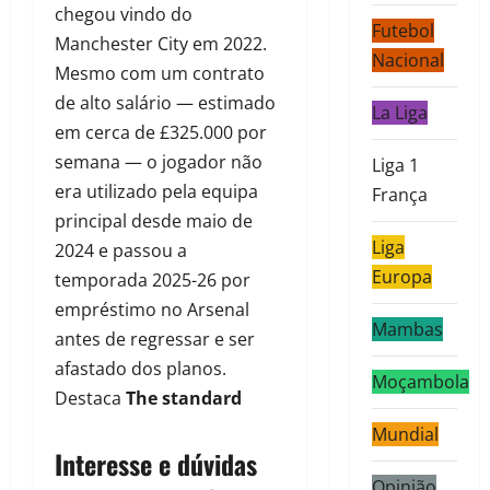
chegou vindo do
Futebol
Manchester City em 2022.
Nacional
Mesmo com um contrato
de alto salário — estimado
La Liga
em cerca de £325.000 por
semana — o jogador não
Liga 1
era utilizado pela equipa
França
principal desde maio de
Liga
2024 e passou a
Europa
temporada 2025-26 por
empréstimo no Arsenal
Mambas
antes de regressar e ser
afastado dos planos.
Moçambola
Destaca
The standard
Mundial
Interesse e dúvidas
Opinião