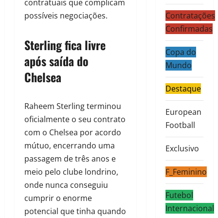
contratuais que complicam
possíveis negociações.
Contratações
Confirmadas
Sterling fica livre
Copa do
após saída do
Mundo
Chelsea
Destaque
Raheem Sterling terminou
European
oficialmente o seu contrato
Football
com o Chelsea por acordo
mútuo, encerrando uma
Exclusivo
passagem de três anos e
meio pelo clube londrino,
F_Feminino
onde nunca conseguiu
Futebol
cumprir o enorme
Internacional
potencial que tinha quando