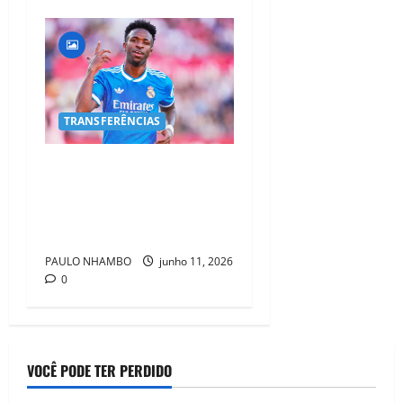
TRANSFERÊNCIAS
Real Madrid reabre debate
sobre futuro de Vinícius Jr.,
e nome de Olise volta a
ganhar força
PAULO NHAMBO
junho 11, 2026
0
VOCÊ PODE TER PERDIDO