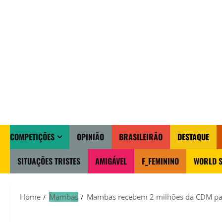
COMPETIÇÕES
OPINIÃO
BRASILEIRÃO
DESTAQUE
SITUAÇÕES TRISTES
AMIGÁVEL
F_FEMININO
WORLD S
Home
Mambas
Mambas recebem 2 milhões da CDM par