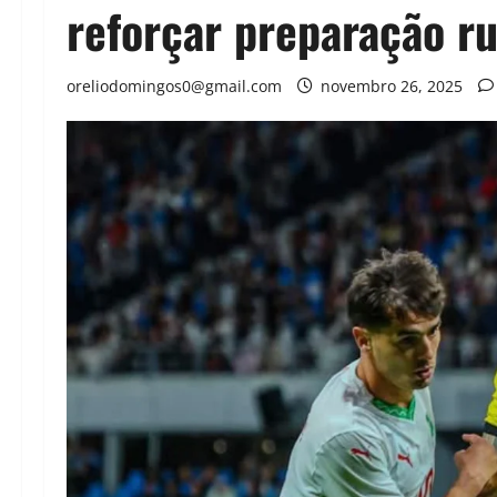
reforçar preparação 
oreliodomingos0@gmail.com
novembro 26, 2025