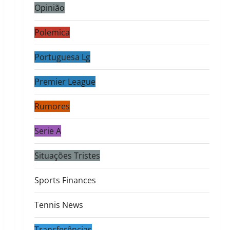
Opinião
Polemica
Portuguesa Lg
Premier League
Rumores
Serie A
Situações Tristes
Sports Finances
Tennis News
Transferências