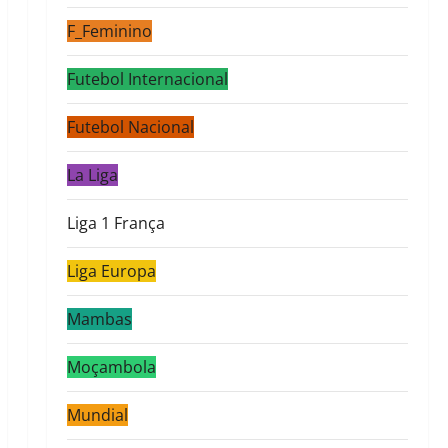
F_Feminino
Futebol Internacional
Futebol Nacional
La Liga
Liga 1 França
Liga Europa
Mambas
Moçambola
Mundial