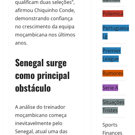
qualificam duas seleções”,
afirmou Chiquinho Conde,
Polemica
demonstrando confiança
no crescimento da equipa
Portuguesa
moçambicana nos últimos
Lg
anos.
Premier
Senegal surge
League
como principal
Rumores
obstáculo
Serie A
Situações
A análise do treinador
Tristes
moçambicano começa
inevitavelmente pelo
Sports
Senegal, atual uma das
Finances