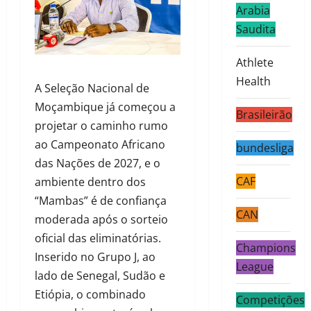
Arabia
Saudita
Athlete
Health
A Seleção Nacional de
Moçambique já começou a
Brasileirão
projetar o caminho rumo
ao Campeonato Africano
bundesliga
das Nações de 2027, e o
CAF
ambiente dentro dos
“Mambas” é de confiança
CAN
moderada após o sorteio
oficial das eliminatórias.
Champions
Inserido no Grupo J, ao
League
lado de Senegal, Sudão e
Etiópia, o combinado
Competições