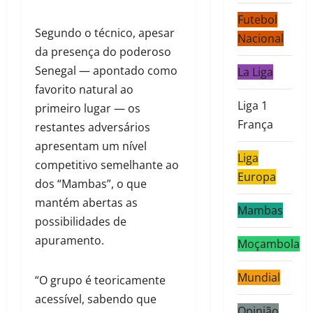
Futebol
Segundo o técnico, apesar
Nacional
da presença do poderoso
Senegal — apontado como
La Liga
favorito natural ao
Liga 1
primeiro lugar — os
França
restantes adversários
apresentam um nível
Liga
competitivo semelhante ao
Europa
dos “Mambas”, o que
mantém abertas as
Mambas
possibilidades de
apuramento.
Moçambola
Mundial
“O grupo é teoricamente
acessível, sabendo que
Opinião