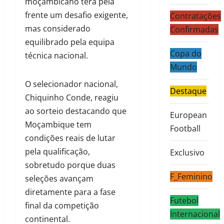
moçambicano terá pela
frente um desafio exigente,
Contratações
mas considerado
Confirmadas
equilibrado pela equipa
Copa do
técnica nacional.
Mundo
O selecionador nacional,
Destaque
Chiquinho Conde, reagiu
ao sorteio destacando que
European
Moçambique tem
Football
condições reais de lutar
pela qualificação,
Exclusivo
sobretudo porque duas
F_Feminino
seleções avançam
diretamente para a fase
Futebol
final da competição
Internacional
continental.