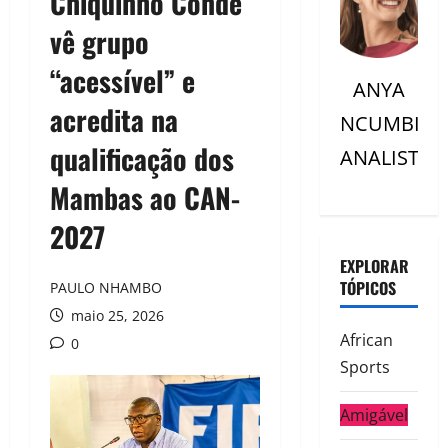
Chiquinho Conde
vê grupo
“acessível” e
ANYA
acredita na
NCUMBI
qualificação dos
ANALISTC
Mambas ao CAN-
2027
EXPLORAR
TÓPICOS
PAULO NHAMBO
maio 25, 2026
African
0
Sports
Amigável