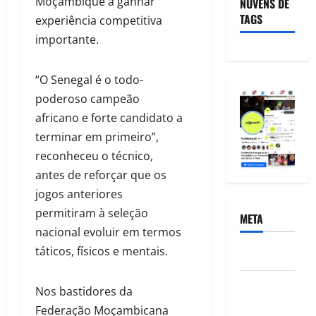
Moçambique a ganhar
NUVENS DE
TAGS
experiência competitiva
importante.
“O Senegal é o todo-
poderoso campeão
africano e forte candidato a
terminar em primeiro”,
reconheceu o técnico,
antes de reforçar que os
jogos anteriores
permitiram à seleção
META
nacional evoluir em termos
táticos, físicos e mentais.
Acessar
Feed de
Nos bastidores da
posts
Federação Moçambicana