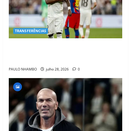
TRANSFERÊNCIAS
BOMBA NO MERCADO! Arsenal Avança por Vinícius
Jr. e Real Madrid Entra em ALERTA Máximo Para
Evitar Saída do Craque
PAULO NHAMBO
julho 28, 2026
0