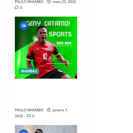
PAULO NHAMBO
maio 25, 2026
0
MAMBAS
analista defende geny
catamo como novo capitão
da selecção nacional
PAULO NHAMBO
janeiro 7,
2026
0