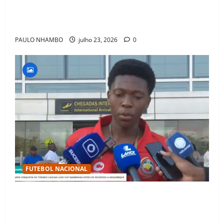
Fact Check: Can Kylian Mbappé Win the Ballon d’Or
Without a Team Trophy? History Says Yes
PAULO NHAMBO
julho 23, 2026
0
FUTEBOL NACIONAL
Mambinhas regressam a Moçambique em clima de
festa após conquistarem bicampeonato histórico da
Cascais Luso Cup