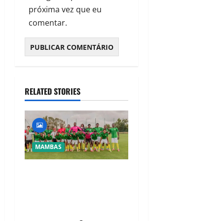
próxima vez que eu
comentar.
RELATED STORIES
MAMBAS
FMF promete prémio de 60
mil meticais aos
“Mambinhas” após feito
histórico rumo ao Mundial