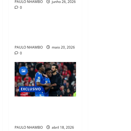
PAULO NHAMBO
junho 26, 2026
0
EXCLUSIVO
Guardiola Pode Roubar Joia
Italiana da Inter em Negócio
Milionário
PAULO NHAMBO
maio 20, 2026
0
EXCLUSIVO
Racismo Pode Parar Jogos”:
Tchouaméni Lança Alerta no
Real Madrid
PAULO NHAMBO
abril 18, 2026