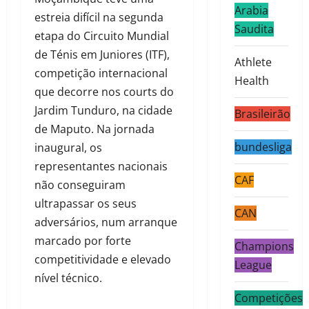
Arabia
estreia difícil na segunda
Saudita
etapa do Circuito Mundial
de Ténis em Juniores (ITF),
Athlete
competição internacional
Health
que decorre nos courts do
Jardim Tunduro, na cidade
Brasileirão
de Maputo. Na jornada
bundesliga
inaugural, os
representantes nacionais
CAF
não conseguiram
ultrapassar os seus
CAN
adversários, num arranque
marcado por forte
Champions
competitividade e elevado
League
nível técnico.
Competições