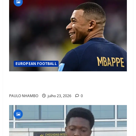
EUROPEAN FOOTBALL
Fact Check: Can Kylian Mbappé Win the Ballon d’Or
Without a Team Trophy? History Says Yes
PAULO NHAMBO
julho 23, 2026
0