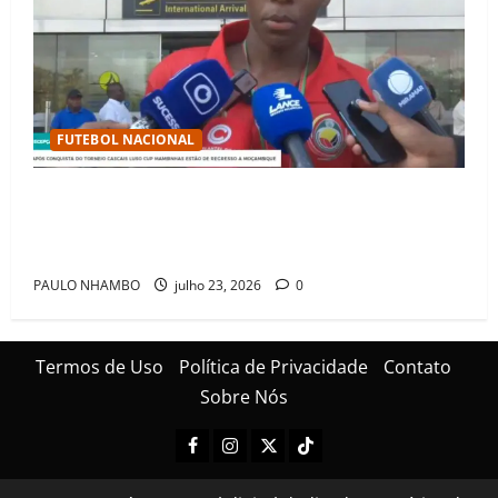
FUTEBOL NACIONAL
Mambinhas regressam a Moçambique em clima de
festa após conquistarem bicampeonato histórico da
Cascais Luso Cup
PAULO NHAMBO
julho 23, 2026
0
Termos de Uso
Política de Privacidade
Contato
Sobre Nós