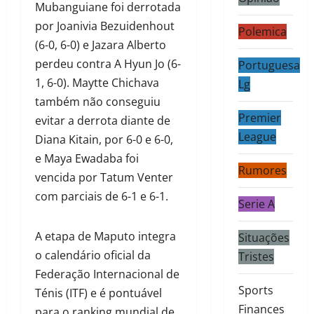
Mubanguiane foi derrotada
por Joanivia Bezuidenhout
Polemica
(6-0, 6-0) e Jazara Alberto
perdeu contra A Hyun Jo (6-
Portuguesa
1, 6-0). Maytte Chichava
Lg
também não conseguiu
Premier
evitar a derrota diante de
League
Diana Kitain, por 6-0 e 6-0,
e Maya Ewadaba foi
Rumores
vencida por Tatum Venter
com parciais de 6-1 e 6-1.
Serie A
A etapa de Maputo integra
Situações
o calendário oficial da
Tristes
Federação Internacional de
Sports
Ténis (ITF) e é pontuável
Finances
para o ranking mundial de