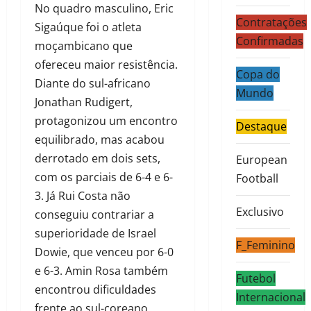
No quadro masculino, Eric
Contratações
Sigaúque foi o atleta
Confirmadas
moçambicano que
ofereceu maior resistência.
Copa do
Diante do sul-africano
Mundo
Jonathan Rudigert,
protagonizou um encontro
Destaque
equilibrado, mas acabou
derrotado em dois sets,
European
com os parciais de 6-4 e 6-
Football
3. Já Rui Costa não
Exclusivo
conseguiu contrariar a
superioridade de Israel
F_Feminino
Dowie, que venceu por 6-0
e 6-3. Amin Rosa também
Futebol
encontrou dificuldades
Internacional
frente ao sul-coreano