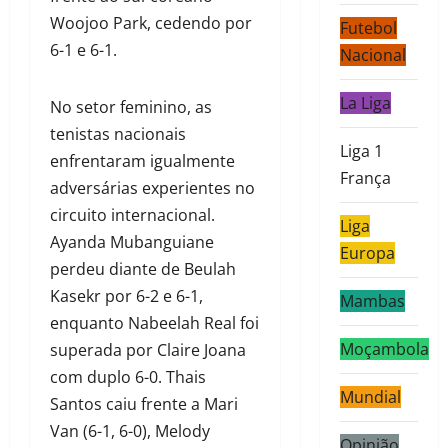
Woojoo Park, cedendo por
Futebol
6-1 e 6-1.
Nacional
La Liga
No setor feminino, as
tenistas nacionais
Liga 1
enfrentaram igualmente
França
adversárias experientes no
circuito internacional.
Liga
Ayanda Mubanguiane
Europa
perdeu diante de Beulah
Kasekr por 6-2 e 6-1,
Mambas
enquanto Nabeelah Real foi
Moçambola
superada por Claire Joana
com duplo 6-0. Thais
Mundial
Santos caiu frente a Mari
Van (6-1, 6-0), Melody
Opinião