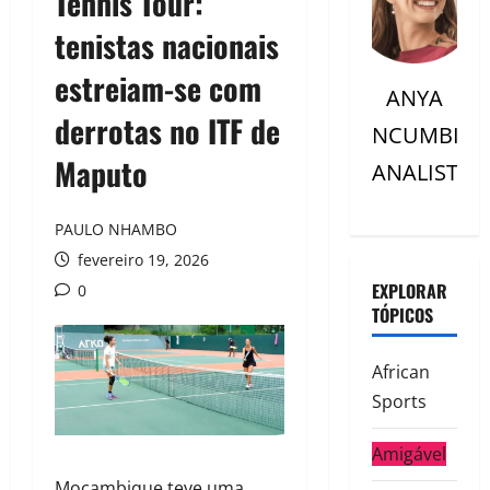
Tennis Tour:
tenistas nacionais
estreiam-se com
ANYA
derrotas no ITF de
NCUMBI
Maputo
ANALISTC
PAULO NHAMBO
fevereiro 19, 2026
EXPLORAR
0
TÓPICOS
African
Sports
Amigável
Moçambique teve uma