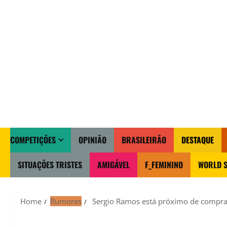
COMPETIÇÕES
OPINIÃO
BRASILEIRÃO
DESTAQUE
SITUAÇÕES TRISTES
AMIGÁVEL
F_FEMININO
WORLD S
Home
Rumores
Sergio Ramos está próximo de comprar