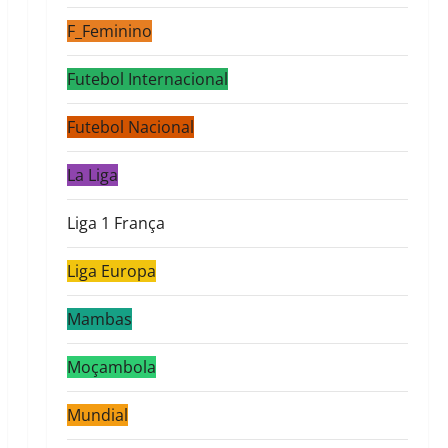
F_Feminino
Futebol Internacional
Futebol Nacional
La Liga
Liga 1 França
Liga Europa
Mambas
Moçambola
Mundial