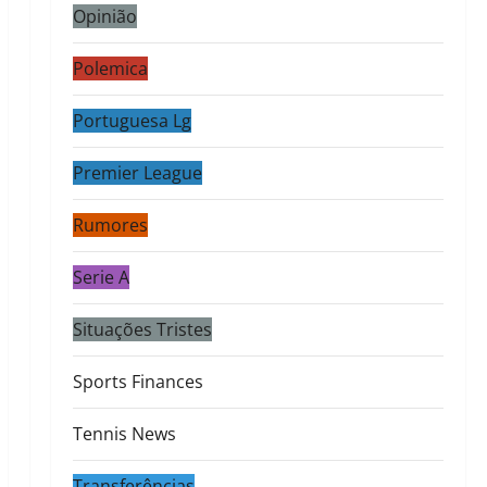
Opinião
Polemica
Portuguesa Lg
Premier League
Rumores
Serie A
Situações Tristes
Sports Finances
Tennis News
Transferências