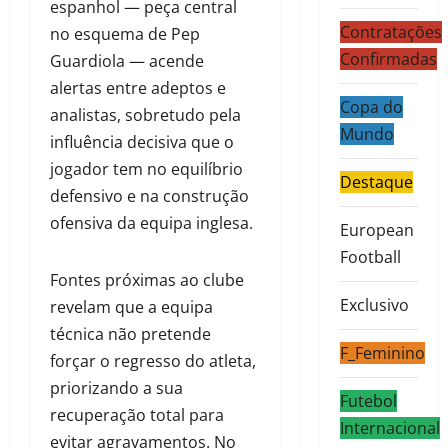
espanhol — peça central
Contratações
no esquema de Pep
Confirmadas
Guardiola — acende
alertas entre adeptos e
Copa do
analistas, sobretudo pela
Mundo
influência decisiva que o
jogador tem no equilíbrio
Destaque
defensivo e na construção
ofensiva da equipa inglesa.
European
Football
Fontes próximas ao clube
Exclusivo
revelam que a equipa
técnica não pretende
F_Feminino
forçar o regresso do atleta,
priorizando a sua
Futebol
recuperação total para
Internacional
evitar agravamentos. No