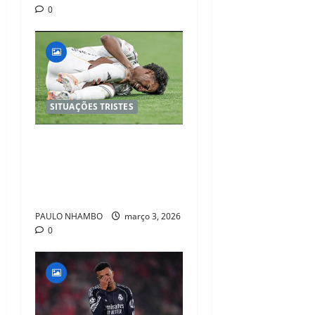
0
SITUAÇÕES TRISTES
Rodrygo sofre lesão grave e
está fora da temporada, da
Copa do Mundo e do Real
Madrid por vários meses
PAULO NHAMBO
março 3, 2026
0