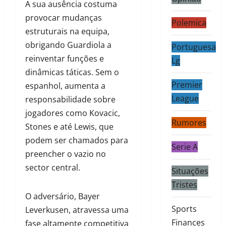
A sua ausência costuma
provocar mudanças
Polemica
estruturais na equipa,
obrigando Guardiola a
Portuguesa
reinventar funções e
Lg
dinâmicas táticas. Sem o
Premier
espanhol, aumenta a
League
responsabilidade sobre
jogadores como Kovacic,
Rumores
Stones e até Lewis, que
podem ser chamados para
Serie A
preencher o vazio no
sector central.
Situações
Tristes
O adversário, Bayer
Sports
Leverkusen, atravessa uma
Finances
fase altamente competitiva