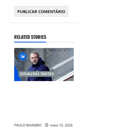
RELATED STORIES
SITUAÇÕES TRISTES
Morre Pai de Hansi Flick na
Madrugada Antes do ‘El
Clásico’, Mas Técnico
Confirma Presença no
Banco
PAULO NHAMBO
maio 10, 2026