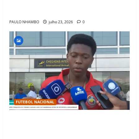
Fact Check: Can Kylian Mbappé Win the Ballon d’Or
Without a Team Trophy? History Says Yes
PAULO NHAMBO
julho 23, 2026
0
FUTEBOL NACIONAL
Mambinhas regressam a Moçambique em clima de
festa após conquistarem bicampeonato histórico da
Cascais Luso Cup