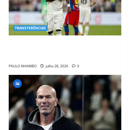
TRANSFERÊNCIAS
BOMBA NO MERCADO! Arsenal Avança por Vinícius
Jr. e Real Madrid Entra em ALERTA Máximo Para
Evitar Saída do Craque
PAULO NHAMBO
julho 28, 2026
0