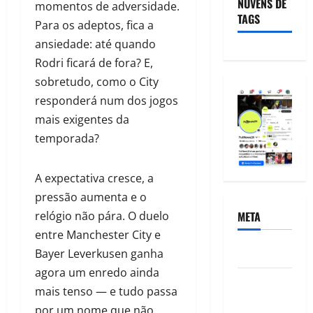
NUVENS DE
momentos de adversidade.
TAGS
Para os adeptos, fica a
ansiedade: até quando
Rodri ficará de fora? E,
sobretudo, como o City
responderá num dos jogos
mais exigentes da
temporada?
A expectativa cresce, a
pressão aumenta e o
META
relógio não pára. O duelo
entre Manchester City e
Acessar
Bayer Leverkusen ganha
agora um enredo ainda
Feed de
mais tenso — e tudo passa
posts
por um nome que não