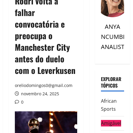
Rodri volta a
falhar
convocatória e
ANYA
preocupa o
NCUMBI
Manchester City
ANALISTC
antes do duelo
com o Leverkusen
EXPLORAR
TÓPICOS
oreliodomingos0@gmail.com
novembro 24, 2025
African
0
Sports
Amigável