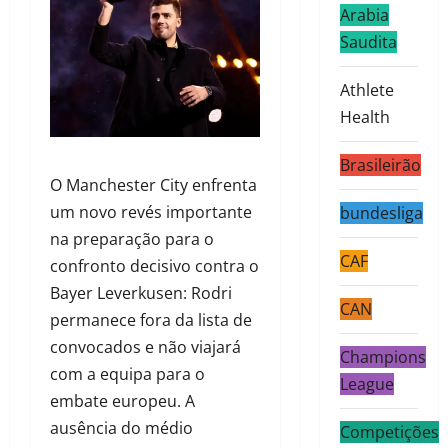
Arabia
Saudita
Athlete
Health
Brasileirão
O Manchester City enfrenta
um novo revés importante
bundesliga
na preparação para o
CAF
confronto decisivo contra o
Bayer Leverkusen: Rodri
CAN
permanece fora da lista de
convocados e não viajará
Champions
com a equipa para o
League
embate europeu. A
ausência do médio
Competições