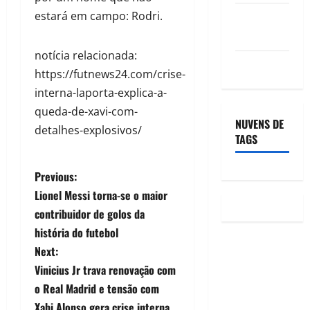
estará em campo: Rodri.
Feed de
comentários
notícia relacionada:
WordPress.org
https://futnews24.com/crise-
interna-laporta-explica-a-
queda-de-xavi-com-
NUVENS DE
detalhes-explosivos/
TAGS
Previous:
Lionel Messi torna-se o maior
contribuidor de golos da
história do futebol
Next:
Vinicius Jr trava renovação com
o Real Madrid e tensão com
Xabi Alonso gera crise interna