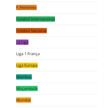
F_Feminino
Futebol Internacional
Futebol Nacional
La Liga
Liga 1 França
Liga Europa
Mambas
Moçambola
Mundial