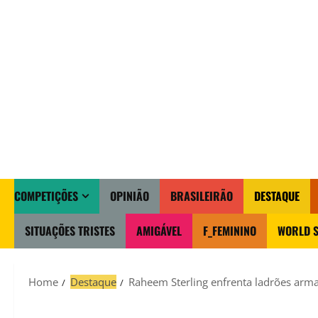
COMPETIÇÕES
OPINIÃO
BRASILEIRÃO
DESTAQUE
SITUAÇÕES TRISTES
AMIGÁVEL
F_FEMININO
WORLD S
Home
Destaque
Raheem Sterling enfrenta ladrões arma