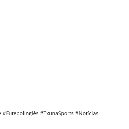
 #FutebolInglês #TxunaSports #Notícias