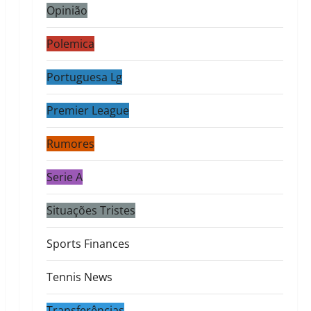
Opinião
Polemica
Portuguesa Lg
Premier League
Rumores
Serie A
Situações Tristes
Sports Finances
Tennis News
Transferências