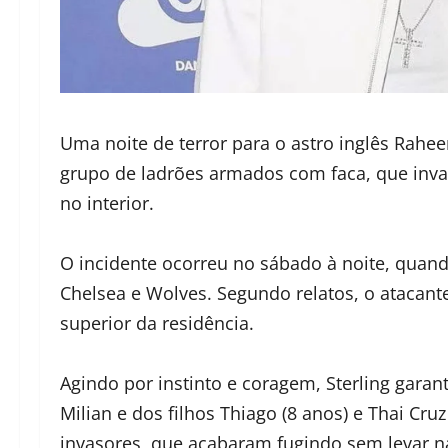
Uma noite de terror para o astro inglês Rahee
grupo de ladrões armados com faca, que inva
no interior.
O incidente ocorreu no sábado à noite, quando
Chelsea e Wolves. Segundo relatos, o atacan
superior da residência.
Agindo por instinto e coragem, Sterling garan
Milian e dos filhos Thiago (8 anos) e Thai Cru
invasores, que acabaram fugindo sem levar n