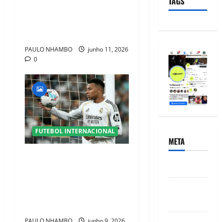
TAGS
Abdulkadir para arbitrar a
Supertaça Europeia após
episódio polémico nos EUA
PAULO NHAMBO
junho 11, 2026
0
FUTEBOL INTERNACIONAL
META
Real Madrid garante
Acessar
contrato milionário até
2031 e reforça poder
Feed de
financeiro para dominar
posts
mercado de transferências
Feed de
PAULO NHAMBO
junho 9, 2026