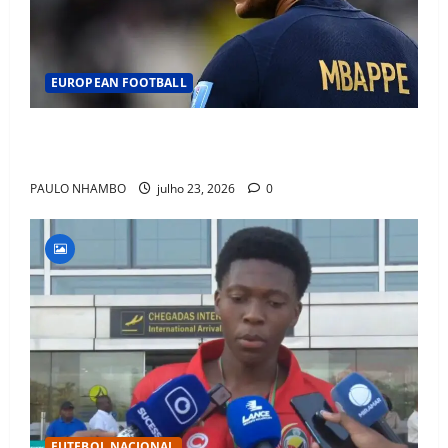
EUROPEAN FOOTBALL
Fact Check: Can Kylian Mbappé Win the Ballon d’Or
Without a Team Trophy? History Says Yes
PAULO NHAMBO
julho 23, 2026
0
FUTEBOL NACIONAL