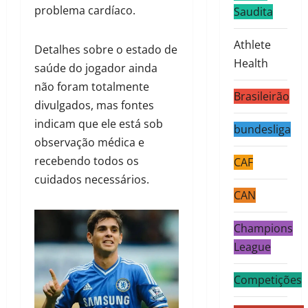
problema cardíaco.
Saudita
Athlete
Detalhes sobre o estado de
Health
saúde do jogador ainda
não foram totalmente
Brasileirão
divulgados, mas fontes
indicam que ele está sob
bundesliga
observação médica e
recebendo todos os
CAF
cuidados necessários.
CAN
Champions
League
Competições