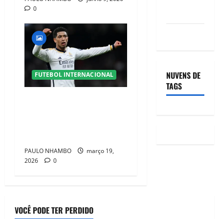
0
comentários
WordPress.org
NUVENS DE
FUTEBOL INTERNACIONAL
TAGS
O Novo Coração do Futebol
Mundial: Quem São os
Melhores Médios Centrais
de 2026?
PAULO NHAMBO
março 19,
2026
0
VOCÊ PODE TER PERDIDO