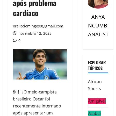
após problema
cardíaco
ANYA
NCUMBI
oreliodomingos0@gmail.com
novembro 12, 2025
ANALISTC
0
EXPLORAR
TÓPICOS
African
Sports
❗🇧🇷 O meio-campista
brasileiro Oscar foi
Amigável
recentemente internado
após apresentar um
Arabia