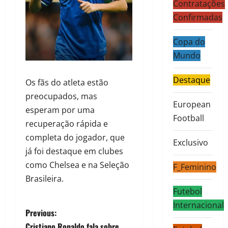
Contratações
Confirmadas
Copa do
Mundo
Destaque
Os fãs do atleta estão
preocupados, mas
European
esperam por uma
Football
recuperação rápida e
completa do jogador, que
Exclusivo
já foi destaque em clubes
como Chelsea e na Seleção
F_Feminino
Brasileira.
Futebol
Internacional
Previous:
Cristiano Ronaldo fala sobre