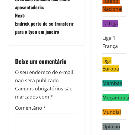
Futebol
aposentadoria:
Nacional
Next:
Endrick perto de se transferir
La Liga
para o Lyon em janeiro
Liga 1
França
Deixe um comentário
Liga
Europa
O seu endereço de e-mail
não será publicado.
Mambas
Campos obrigatórios são
marcados com
*
Moçambola
Comentário
*
Mundial
Opinião