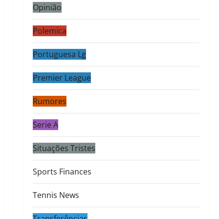
Opinião
Polemica
Portuguesa Lg
Premier League
Rumores
Serie A
Situações Tristes
Sports Finances
Tennis News
Transferências