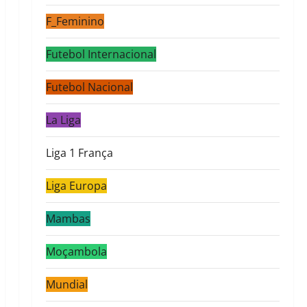
F_Feminino
Futebol Internacional
Futebol Nacional
La Liga
Liga 1 França
Liga Europa
Mambas
Moçambola
Mundial