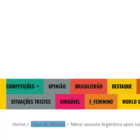
COMPETIÇÕES
OPINIÃO
BRASILEIRÃO
DESTAQUE
SITUAÇÕES TRISTES
AMIGÁVEL
F_FEMININO
WORLD S
Home
Copa do Mundo
Messi assusta Argentina após sa