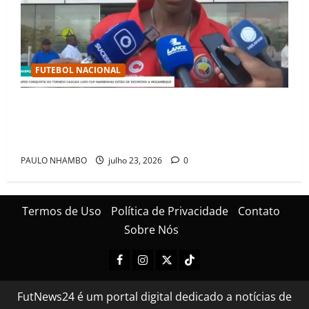
FUTEBOL NACIONAL
Mambinhas regressam a Moçambique em clima de
festa após conquistarem bicampeonato histórico da
Cascais Luso Cup
PAULO NHAMBO
julho 23, 2026
0
Termos de Uso
Política de Privacidade
Contato
Sobre Nós
FutNews24 é um portal digital dedicado a notícias de