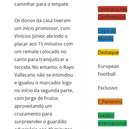
caminhar para o empate.
Contratações
Confirmadas
Os donos da casa tiveram
um início promissor, com
Copa do
Vinícius Júnior abrindo o
Mundo
placar aos 15 minutos com
um remate colocado no
Destaque
canto para tranquilizar a
European
torcida. No entanto, o Rayo
Football
Vallecano não se intimidou
e igualou o marcador logo
Exclusivo
no início da segunda parte,
com Jorge de Frutos
F_Feminino
aproveitando um
cruzamento para
Futebol
surpreender o guardião
Internacional