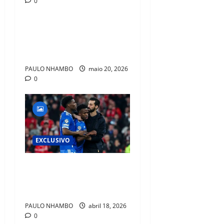
0
EXCLUSIVO
Guardiola Pode Roubar Joia
Italiana da Inter em Negócio
Milionário
PAULO NHAMBO
maio 20, 2026
0
EXCLUSIVO
Racismo Pode Parar Jogos”:
Tchouaméni Lança Alerta no
Real Madrid
PAULO NHAMBO
abril 18, 2026
0