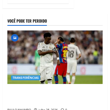
VOCÊ PODE TER PERDIDO
TRANSFERÊNCIAS
BOMBA NO MERCADO! Arsenal Avança por Vinícius
Jr. e Real Madrid Entra em ALERTA Máximo Para
Evitar Saída do Craque
PAULO NHAMBO
julho 28, 2026
0