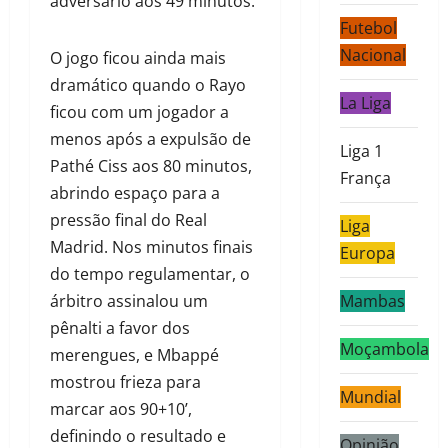
adversário aos 49 minutos.
Futebol
Nacional
O jogo ficou ainda mais
dramático quando o Rayo
La Liga
ficou com um jogador a
menos após a expulsão de
Liga 1
Pathé Ciss aos 80 minutos,
França
abrindo espaço para a
pressão final do Real
Liga
Madrid. Nos minutos finais
Europa
do tempo regulamentar, o
árbitro assinalou um
Mambas
pênalti a favor dos
Moçambola
merengues, e Mbappé
mostrou frieza para
Mundial
marcar aos 90+10’,
definindo o resultado e
Opinião