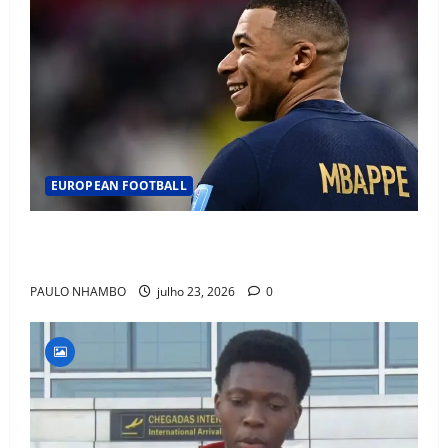
EUROPEAN FOOTBALL
Fact Check: Can Kylian Mbappé Win the Ballon d’Or
Without a Team Trophy? History Says Yes
PAULO NHAMBO
julho 23, 2026
0