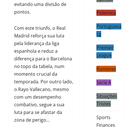
evitando uma divisão de
pontos.
Polemica
Portuguesa
Com este triunfo, o Real
Lg
Madrid reforça sua luta
pela liderança da liga
Premier
espanhola e reduz a
League
diferença para o Barcelona
no topo da tabela, num
Rumores
momento crucial da
temporada. Por outro lado,
Serie A
o Rayo Vallecano, mesmo
Situações
com um desempenho
Tristes
combativo, segue a sua
luta para se afastar da
Sports
zona de perigo…
Finances