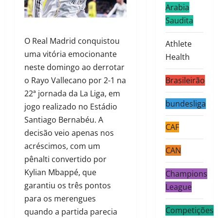
Arabia
Saudita
O Real Madrid conquistou
Athlete
uma vitória emocionante
Health
neste domingo ao derrotar
o Rayo Vallecano por 2-1 na
Brasileirão
22ª jornada da La Liga, em
bundesliga
jogo realizado no Estádio
Santiago Bernabéu. A
CAF
decisão veio apenas nos
acréscimos, com um
CAN
pênalti convertido por
Kylian Mbappé, que
Champions
garantiu os três pontos
League
para os merengues
Competições
quando a partida parecia