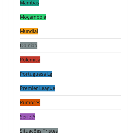
Mambas
Moçambola
Mundial
Opinião
Polemica
Portuguesa Lg
Premier League
Rumores
Serie A
Situações Tristes