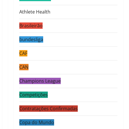
Athlete Health
Brasileirão
bundesliga
CAF
CAN
Champions League
Competições
Contratações Confirmadas
Copa do Mundo