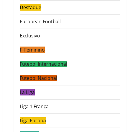
Destaque
European Football
Exclusivo
F_Feminino
Futebol Internacional
Futebol Nacional
La Liga
Liga 1 França
Liga Europa