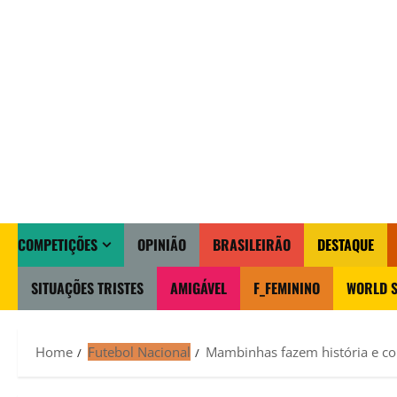
COMPETIÇÕES
OPINIÃO
BRASILEIRÃO
DESTAQUE
SITUAÇÕES TRISTES
AMIGÁVEL
F_FEMININO
WORLD S
Home
Futebol Nacional
Mambinhas fazem história e c