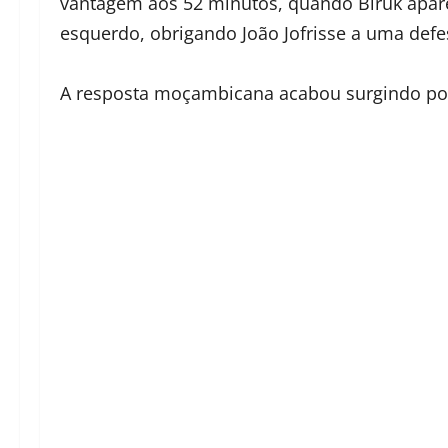
vantagem aos 52 minutos, quando Biruk apare
esquerdo, obrigando João Jofrisse a uma defe
A resposta moçambicana acabou surgindo po