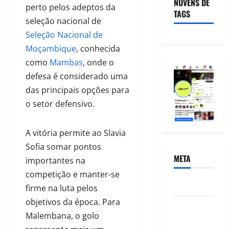
NUVENS DE
perto pelos adeptos da
TAGS
seleção nacional de
Seleção Nacional de
Moçambique
, conhecida
como
Mambas
, onde o
defesa é considerado uma
das principais opções para
o setor defensivo.
A vitória permite ao Slavia
Sofia somar pontos
META
importantes na
competição e manter-se
Acessar
firme na luta pelos
objetivos da época. Para
Feed de
Malembana, o golo
posts