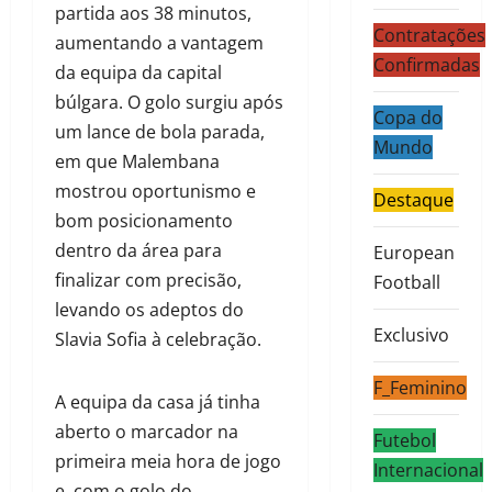
partida aos 38 minutos,
Contratações
aumentando a vantagem
Confirmadas
da equipa da capital
búlgara. O golo surgiu após
Copa do
um lance de bola parada,
Mundo
em que Malembana
mostrou oportunismo e
Destaque
bom posicionamento
dentro da área para
European
finalizar com precisão,
Football
levando os adeptos do
Exclusivo
Slavia Sofia à celebração.
F_Feminino
A equipa da casa já tinha
aberto o marcador na
Futebol
primeira meia hora de jogo
Internacional
e, com o golo do