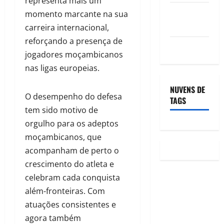
representa mais um
Feed de
momento marcante na sua
comentários
carreira internacional,
reforçando a presença de
WordPress.org
jogadores moçambicanos
nas ligas europeias.
NUVENS DE
O desempenho do defesa
TAGS
tem sido motivo de
orgulho para os adeptos
moçambicanos, que
acompanham de perto o
crescimento do atleta e
celebram cada conquista
além-fronteiras. Com
atuações consistentes e
agora também