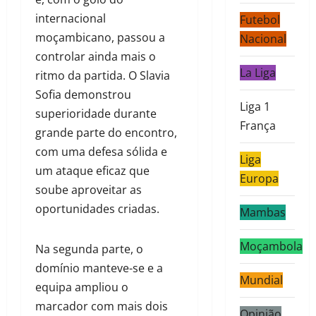
internacional
Futebol
moçambicano, passou a
Nacional
controlar ainda mais o
La Liga
ritmo da partida. O Slavia
Sofia demonstrou
Liga 1
superioridade durante
França
grande parte do encontro,
com uma defesa sólida e
Liga
um ataque eficaz que
Europa
soube aproveitar as
oportunidades criadas.
Mambas
Moçambola
Na segunda parte, o
domínio manteve-se e a
Mundial
equipa ampliou o
marcador com mais dois
Opinião