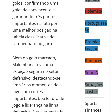
golos, confirmando uma
goleada convincente e
Polemica
garantindo três pontos
Portuguesa
importantes na luta por
Lg
uma melhor posição na
tabela classificativa do
Premier
campeonato búlgaro.
League
Além do golo marcado,
Rumores
Malembana teve uma
exibição segura no setor
Serie A
defensivo, destacando-se
Situações
em vários momentos do
Tristes
jogo com cortes
importantes, boa leitura de
Sports
jogo e liderança na linha
Finances
defensiva. A sua atuação foi