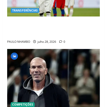
TRANSFERÊNCIAS
BOMBA NO MERCADO! Arsenal Avança por Vinícius
Jr. e Real Madrid Entra em ALERTA Máximo Para
Evitar Saída do Craque
PAULO NHAMBO
julho 28, 2026
0
COMPETIÇÕES