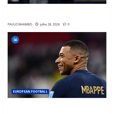
OFICIAL! ZIDANE ASSUME A FRANÇA E COMEÇA UMA
NOVA ERA QUE PODE MUDAR O FUTEBOL MUNDIAL
PAULO NHAMBO
julho 28, 2026
0
EUROPEAN FOOTBALL
Fact Check: Can Kylian Mbappé Win the Ballon d’Or
Without a Team Trophy? History Says Yes