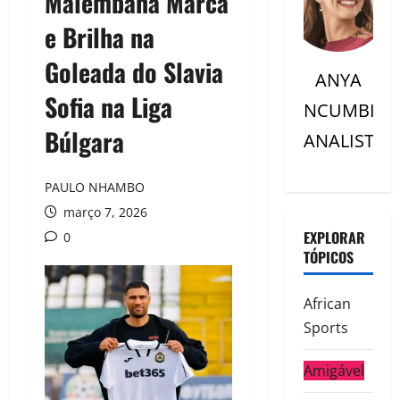
Malembana Marca
e Brilha na
Goleada do Slavia
ANYA
Sofia na Liga
NCUMBI
Búlgara
ANALISTC
PAULO NHAMBO
março 7, 2026
EXPLORAR
0
TÓPICOS
African
Sports
Amigável