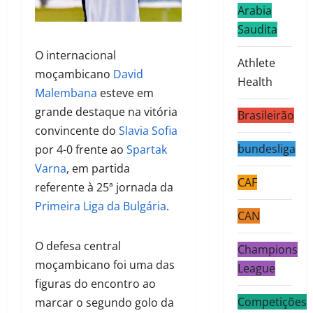
Arabia
Saudita
O internacional
Athlete
moçambicano
David
Health
Malembana
esteve em
grande destaque na vitória
Brasileirão
convincente do
Slavia Sofia
bundesliga
por 4-0 frente ao
Spartak
Varna
, em partida
CAF
referente à 25ª jornada da
Primeira Liga da Bulgária
.
CAN
O defesa central
Champions
moçambicano foi uma das
League
figuras do encontro ao
Competições
marcar o segundo golo da