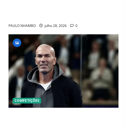
BOMBA NO MERCADO! Arsenal Avança por Vinícius
Jr. e Real Madrid Entra em ALERTA Máximo Para
Evitar Saída do Craque
PAULO NHAMBO
julho 28, 2026
0
COMPETIÇÕES
OFICIAL! ZIDANE ASSUME A FRANÇA E COMEÇA UMA
NOVA ERA QUE PODE MUDAR O FUTEBOL MUNDIAL