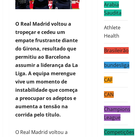
Arabia
Saudita
O Real Madrid voltou a
Athlete
tropeçar e cedeu um
Health
empate frustrante diante
do Girona, resultado que
Brasileirão
permitiu ao Barcelona
assumir a liderança da La
bundesliga
Liga. A equipa merengue
CAF
vive um momento de
instabilidade que começa
CAN
a preocupar os adeptos e
aumenta a tensão na
Champions
corrida pelo título.
League
O Real Madrid voltou a
Competições