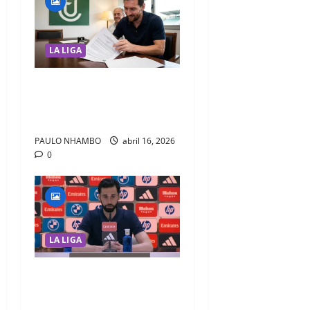
LA LIGA
Lionel Messi torna-se dono
do UE Cornellà e entra no
mundo da gestão desportiva
PAULO NHAMBO
abril 16, 2026
0
LA LIGA
Quero ser injusto com
todos”: a frase que revela o