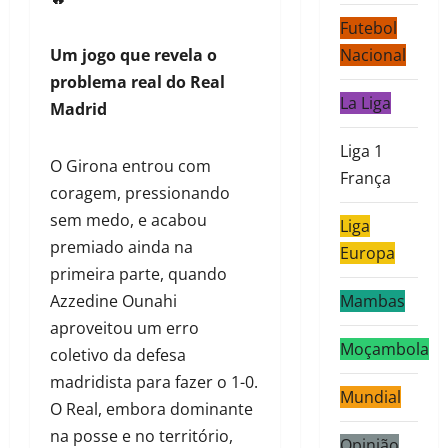
Futebol
Um jogo que revela o
Nacional
problema real do Real
La Liga
Madrid
Liga 1
O Girona entrou com
França
coragem, pressionando
sem medo, e acabou
Liga
premiado ainda na
Europa
primeira parte, quando
Azzedine Ounahi
Mambas
aproveitou um erro
Moçambola
coletivo da defesa
madridista para fazer o 1-0.
Mundial
O Real, embora dominante
na posse e no território,
Opinião