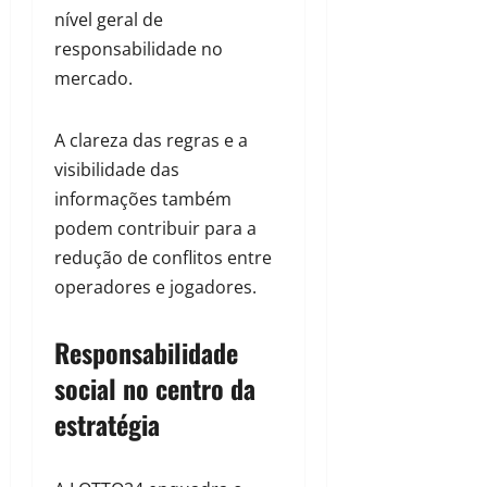
nível geral de
responsabilidade no
mercado.
A clareza das regras e a
visibilidade das
informações também
podem contribuir para a
redução de conflitos entre
operadores e jogadores.
Responsabilidade
social no centro da
estratégia