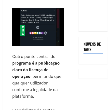
Feed de
comentários
WordPress.org
NUVENS DE
TAGS
Outro ponto central do
programa é a
publicação
clara da licença de
operação
, permitindo que
qualquer utilizador
confirme a legalidade da
plataforma.