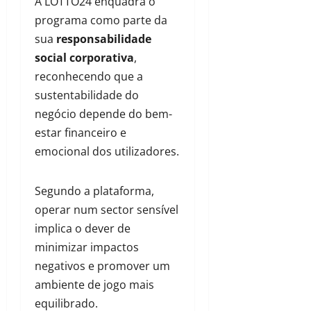
A LOTTO24 enquadra o
programa como parte da
sua
responsabilidade
social corporativa
,
reconhecendo que a
sustentabilidade do
negócio depende do bem-
estar financeiro e
emocional dos utilizadores.
Segundo a plataforma,
operar num sector sensível
implica o dever de
minimizar impactos
negativos e promover um
ambiente de jogo mais
equilibrado.