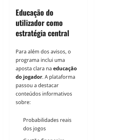
Educação do
utilizador como
estratégia central
Para além dos avisos, o
programa inclui uma
aposta clara na
educação
do jogador
. A plataforma
passou a destacar
conteúdos informativos
sobre:
Probabilidades reais
dos jogos