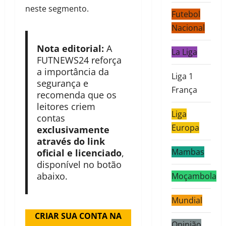
neste segmento.
Futebol
Nacional
Nota editorial:
A
La Liga
FUTNEWS24 reforça
a importância da
Liga 1
segurança e
França
recomenda que os
leitores criem
Liga
contas
Europa
exclusivamente
através do link
Mambas
oficial e licenciado
,
disponível no botão
abaixo.
Moçambola
Mundial
CRIAR SUA CONTA NA
Opinião