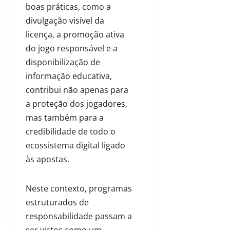
boas práticas, como a
divulgação visível da
licença, a promoção ativa
do jogo responsável e a
disponibilização de
informação educativa,
contribui não apenas para
a proteção dos jogadores,
mas também para a
credibilidade de todo o
ecossistema digital ligado
às apostas.
Neste contexto, programas
estruturados de
responsabilidade passam a
ser vistos como um