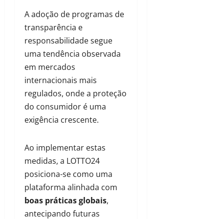
A adoção de programas de
transparência e
responsabilidade segue
uma tendência observada
em mercados
internacionais mais
regulados, onde a proteção
do consumidor é uma
exigência crescente.
Ao implementar estas
medidas, a LOTTO24
posiciona-se como uma
plataforma alinhada com
boas práticas globais
,
antecipando futuras