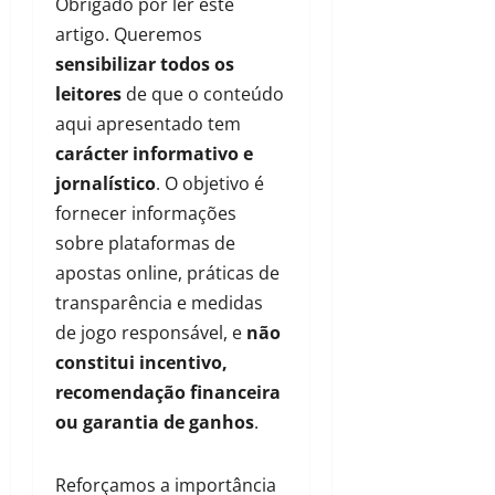
Obrigado por ler este
artigo. Queremos
sensibilizar todos os
leitores
de que o conteúdo
aqui apresentado tem
carácter informativo e
jornalístico
. O objetivo é
fornecer informações
sobre plataformas de
apostas online, práticas de
transparência e medidas
de jogo responsável, e
não
constitui incentivo,
recomendação financeira
ou garantia de ganhos
.
Reforçamos a importância