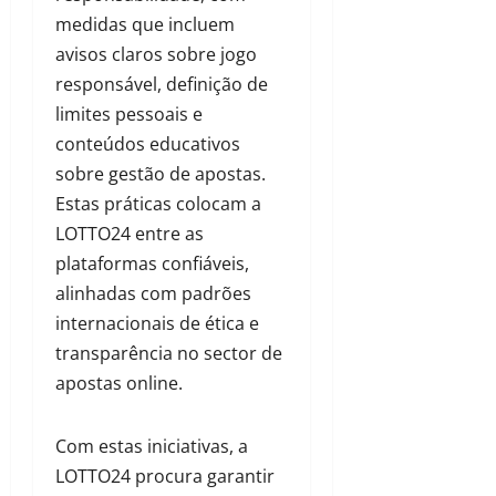
medidas que incluem
avisos claros sobre jogo
responsável, definição de
limites pessoais e
conteúdos educativos
sobre gestão de apostas.
Estas práticas colocam a
LOTTO24 entre as
plataformas confiáveis,
alinhadas com padrões
internacionais de ética e
transparência no sector de
apostas online.
Com estas iniciativas, a
LOTTO24 procura garantir