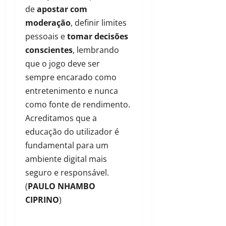
de
apostar com
moderação
, definir limites
pessoais e
tomar decisões
conscientes
, lembrando
que o jogo deve ser
sempre encarado como
entretenimento e nunca
como fonte de rendimento.
Acreditamos que a
educação do utilizador é
fundamental para um
ambiente digital mais
seguro e responsável.
(
PAULO
NHAMBO
CIPRINO
)