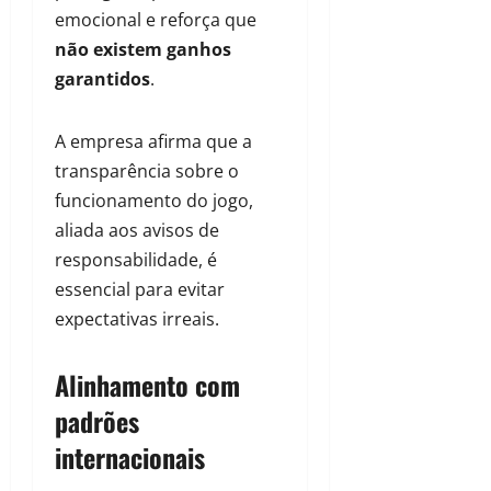
emocional e reforça que
não existem ganhos
garantidos
.
A empresa afirma que a
transparência sobre o
funcionamento do jogo,
aliada aos avisos de
responsabilidade, é
essencial para evitar
expectativas irreais.
Alinhamento com
padrões
internacionais