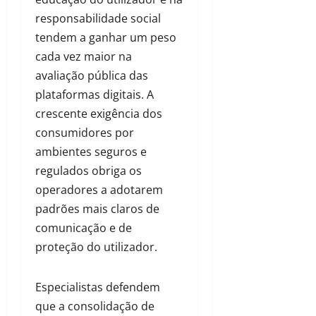
responsabilidade social
tendem a ganhar um peso
cada vez maior na
avaliação pública das
plataformas digitais. A
crescente exigência dos
consumidores por
ambientes seguros e
regulados obriga os
operadores a adotarem
padrões mais claros de
comunicação e de
proteção do utilizador.
Especialistas defendem
que a consolidação de