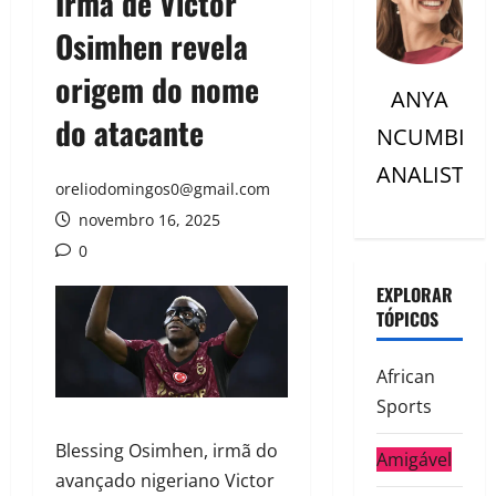
Irmã de Victor
Osimhen revela
origem do nome
ANYA
do atacante
NCUMBI
ANALISTC
oreliodomingos0@gmail.com
novembro 16, 2025
0
EXPLORAR
TÓPICOS
African
Sports
Blessing Osimhen, irmã do
Amigável
avançado nigeriano Victor