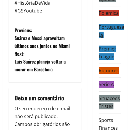
#HistóriaDeVida
#GSYoutube
Polemica
Portuguesa
Previous:
Lg
Suárez e Messi aproveitam
últimos anos juntos no Miami
Premier
Next:
League
Luis Suárez planeja voltar a
morar em Barcelona
Rumores
Serie A
Deixe um comentário
Situações
Tristes
O seu endereço de e-mail
não será publicado.
Sports
Campos obrigatórios são
Finances