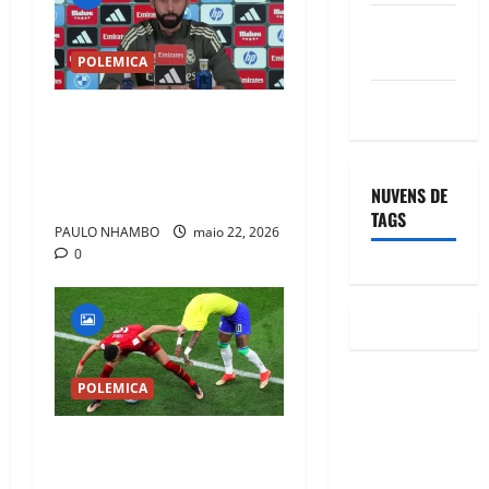
Feed de
comentários
POLEMICA
WordPress.org
Arbeloa quebra silêncio
sobre Mourinho e emociona
torcida em despedida do
NUVENS DE
Real Madrid
TAGS
PAULO NHAMBO
maio 22, 2026
0
POLEMICA
FUTEBOL OU COMÉDIA? OS
5 JOGADORES QUE MAIS