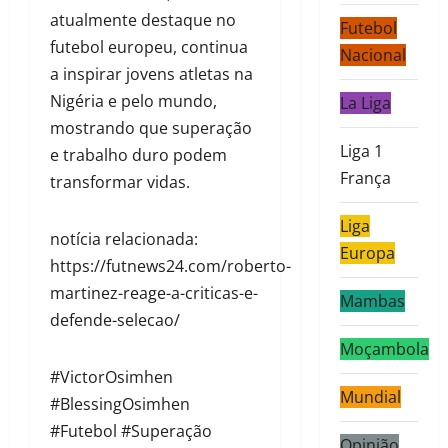
atualmente destaque no
Futebol
futebol europeu, continua
Nacional
a inspirar jovens atletas na
Nigéria e pelo mundo,
La Liga
mostrando que superação
Liga 1
e trabalho duro podem
França
transformar vidas.
Liga
notícia relacionada:
Europa
https://futnews24.com/roberto-
martinez-reage-a-criticas-e-
Mambas
defende-selecao/
Moçambola
#VictorOsimhen
Mundial
#BlessingOsimhen
#Futebol #Superação
Opinião