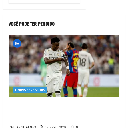
VOCÊ PODE TER PERDIDO
TRANSFERÊNCIAS
BOMBA NO MERCADO! Arsenal Avança por Vinícius
Jr. e Real Madrid Entra em ALERTA Máximo Para
Evitar Saída do Craque
PAULO NHAMBO
julho 28, 2026
0