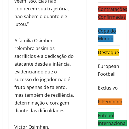
veem isso. Elas não
conhecem sua trajetória,
Contratações
não sabem o quanto ele
Confirmadas
lutou.”
Copa do
Mundo
A família Osimhen
relembra assim os
Destaque
sacrifícios e a dedicação do
atacante desde a infância,
European
evidenciando que o
Football
sucesso do jogador não é
fruto apenas de talento,
Exclusivo
mas também de resiliência,
F_Feminino
determinação e coragem
diante das dificuldades.
Futebol
Internacional
Victor Osimhen,