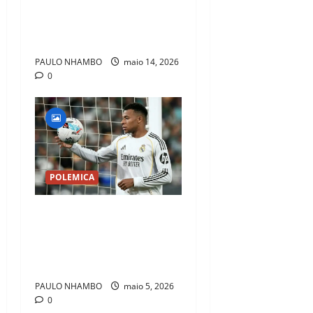
VIRALIZARAM POR
MOMENTOS ENGRAÇADOS
EM 2026
PAULO NHAMBO
maio 14, 2026
0
POLEMICA
Mbappé sob pressão:
viagem polémica e tensão
interna agitam o Real
Madrid
PAULO NHAMBO
maio 5, 2026
0