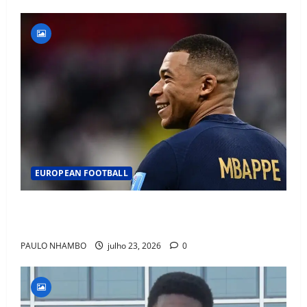
EUROPEAN FOOTBALL
Fact Check: Can Kylian Mbappé Win the Ballon d’Or
Without a Team Trophy? History Says Yes
PAULO NHAMBO
julho 23, 2026
0