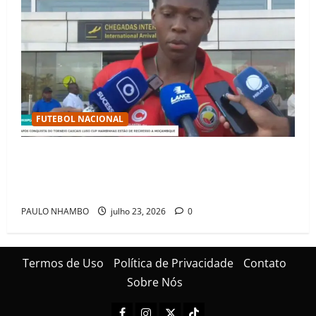
FUTEBOL NACIONAL
Mambinhas regressam a Moçambique em clima de
festa após conquistarem bicampeonato histórico da
Cascais Luso Cup
PAULO NHAMBO
julho 23, 2026
0
Termos de Uso
Política de Privacidade
Contato
Sobre Nós