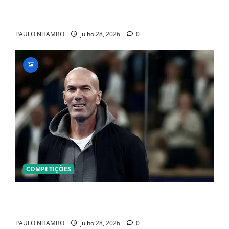
Jr. e Real Madrid Entra em ALERTA Máximo Para
Evitar Saída do Craque
PAULO NHAMBO
julho 28, 2026
0
COMPETIÇÕES
OFICIAL! ZIDANE ASSUME A FRANÇA E COMEÇA UMA
NOVA ERA QUE PODE MUDAR O FUTEBOL MUNDIAL
PAULO NHAMBO
julho 28, 2026
0