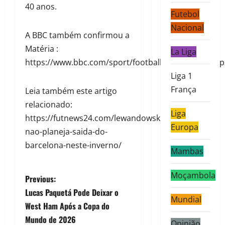
40 anos.
Futebol
Nacional
A BBC também confirmou a
Matéria :
La Liga
https://www.bbc.com/sport/football/articles/cnvel7p
Liga 1
França
Leia também este artigo
relacionado:
Liga
https://futnews24.com/lewandowski-
Europa
nao-planeja-saida-do-
barcelona-neste-inverno/
Mambas
Moçambola
Previous:
Lucas Paquetá Pode Deixar o
Mundial
West Ham Após a Copa do
Mundo de 2026
Opinião