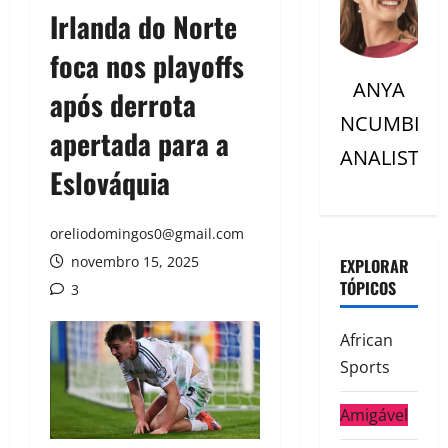
Irlanda do Norte
foca nos playoffs
ANYA
após derrota
NCUMBI
apertada para a
ANALISTC
Eslováquia
oreliodomingos0@gmail.com
novembro 15, 2025
EXPLORAR
TÓPICOS
3
African
Sports
Amigável