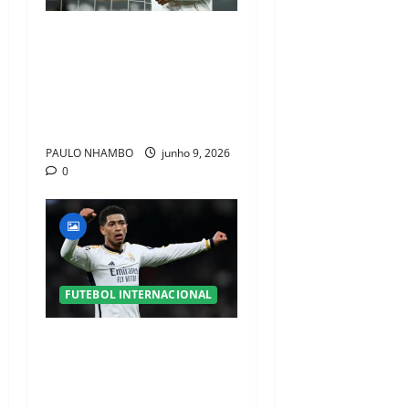
Real Madrid garante
contrato milionário até
2031 e reforça poder
financeiro para dominar
mercado de transferências
PAULO NHAMBO
junho 9, 2026
0
FUTEBOL INTERNACIONAL
O Novo Coração do Futebol
Mundial: Quem São os
Melhores Médios Centrais