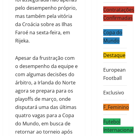
pelo desempenho próprio,
Contratações
mas também pela vitória
Confirmadas
da Croácia sobre as Ilhas
Faroé na sexta-feira, em
Copa do
Rijeka.
Mundo
Destaque
Apesar da frustração com
o desempenho da equipe e
European
com algumas decisões do
Football
árbitro, a Irlanda do Norte
agora se prepara para os
Exclusivo
playoffs de março, onde
disputará uma das últimas
F_Feminino
quatro vagas para a Copa
Futebol
do Mundo, em busca de
Internacional
retornar ao torneio após