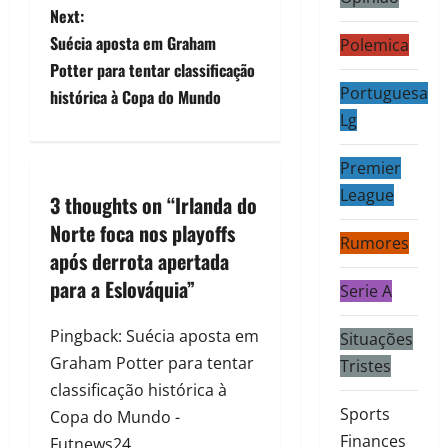
Next:
Suécia aposta em Graham
Polemica
Potter para tentar classificação
Portuguesa
histórica à Copa do Mundo
Lg
Premier
League
3 thoughts on “
Irlanda do
Norte foca nos playoffs
Rumores
após derrota apertada
para a Eslováquia
”
Serie A
Pingback:
Suécia aposta em
Situações
Graham Potter para tentar
Tristes
classificação histórica à
Sports
Copa do Mundo -
Finances
Futnews24