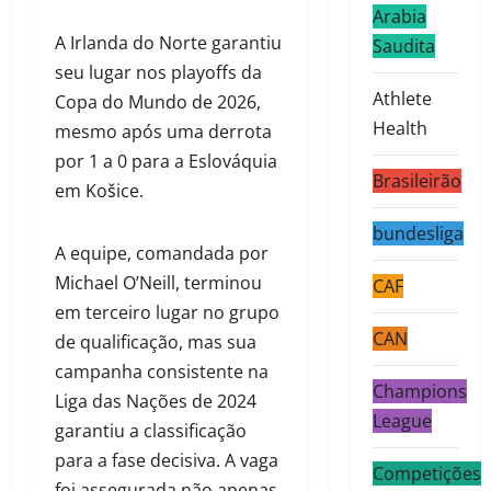
Arabia
A Irlanda do Norte garantiu
Saudita
seu lugar nos playoffs da
Athlete
Copa do Mundo de 2026,
Health
mesmo após uma derrota
por 1 a 0 para a Eslováquia
Brasileirão
em Košice.
bundesliga
A equipe, comandada por
Michael O’Neill, terminou
CAF
em terceiro lugar no grupo
CAN
de qualificação, mas sua
campanha consistente na
Champions
Liga das Nações de 2024
League
garantiu a classificação
para a fase decisiva. A vaga
Competições
foi assegurada não apenas