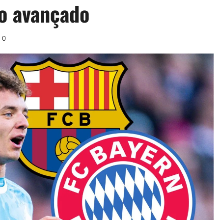
o avançado
0