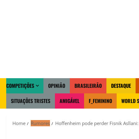
COMPETIÇÕES
OPINIÃO
BRASILEIRÃO
DESTAQUE
SITUAÇÕES TRISTES
AMIGÁVEL
F_FEMININO
WORLD S
Home
Rumores
Hoffenheim pode perder Fisnik Asllani