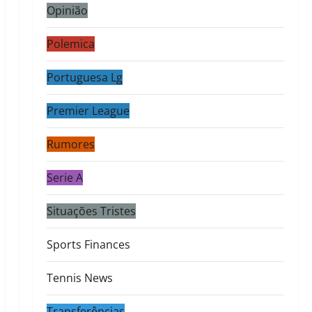
Opinião
Polemica
Portuguesa Lg
Premier League
Rumores
Serie A
Situações Tristes
Sports Finances
Tennis News
Transferências