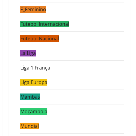
F_Feminino
Futebol Internacional
Futebol Nacional
La Liga
Liga 1 França
Liga Europa
Mambas
Moçambola
Mundial