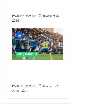
quatro contratações para o
regresso ao Moçambola
PAULO NHAMBO
fevereiro 27,
2026
MOÇAMBOLA
Campeonato Nacional
Arranca em Março com
Novo Equilíbrio Financeiro
PAULO NHAMBO
fevereiro 25,
2026
0