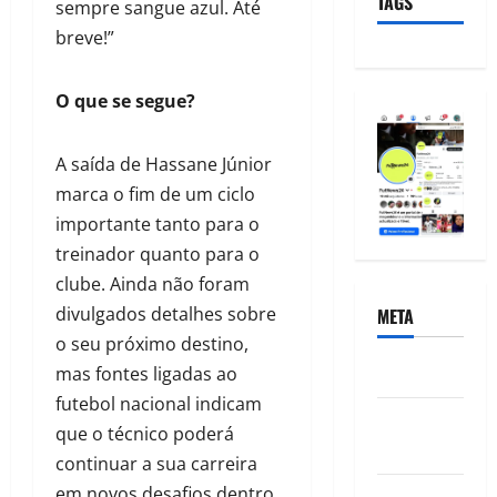
TAGS
sempre sangue azul. Até
breve!”
O que se segue?
A saída de Hassane Júnior
marca o fim de um ciclo
importante tanto para o
treinador quanto para o
clube. Ainda não foram
divulgados detalhes sobre
META
o seu próximo destino,
Acessar
mas fontes ligadas ao
futebol nacional indicam
Feed de
que o técnico poderá
posts
continuar a sua carreira
em novos desafios dentro
Feed de