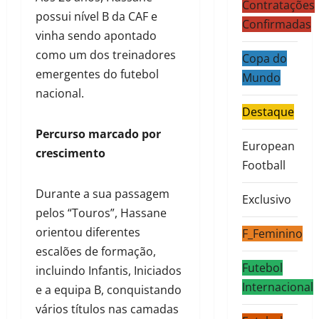
Contratações
possui nível B da CAF e
Confirmadas
vinha sendo apontado
como um dos treinadores
Copa do
emergentes do futebol
Mundo
nacional.
Destaque
Percurso marcado por
European
crescimento
Football
Durante a sua passagem
Exclusivo
pelos “Touros”, Hassane
orientou diferentes
F_Feminino
escalões de formação,
Futebol
incluindo Infantis, Iniciados
Internacional
e a equipa B, conquistando
vários títulos nas camadas