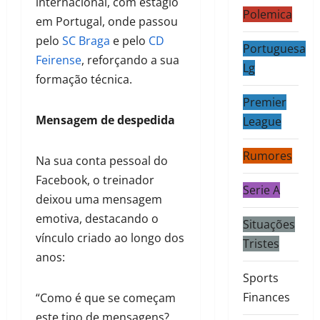
internacional, com estágio
Polemica
em Portugal, onde passou
pelo
SC Braga
e pelo
CD
Portuguesa
Feirense
, reforçando a sua
Lg
formação técnica.
Premier
Mensagem de despedida
League
Rumores
Na sua conta pessoal do
Facebook, o treinador
Serie A
deixou uma mensagem
emotiva, destacando o
Situações
vínculo criado ao longo dos
Tristes
anos:
Sports
Finances
“Como é que se começam
este tipo de mensagens?