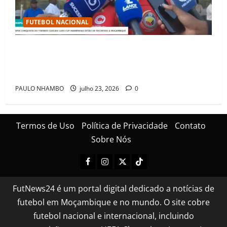
FUTEBOL NACIONAL
Mambinhas regressam a Moçambique em clima de
festa após conquistarem bicampeonato histórico da
Cascais Luso Cup
PAULO NHAMBO
julho 23, 2026
0
Termos de Uso
Política de Privacidade
Contato
Sobre Nós
FutNews24 é um portal digital dedicado a notícias de
futebol em Moçambique e no mundo. O site cobre
futebol nacional e internacional, incluindo