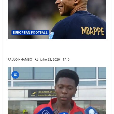
EUROPEAN FOOTBALL
Fact Check: Can Kylian Mbappé Win the Ballon d’Or
Without a Team Trophy? History Says Yes
PAULO NHAMBO
julho 23, 2026
0