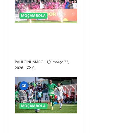
MOÇAMBOLA
Black Bulls vence Songo
nos penáltis e conquista
Supertaça Mário Esteves
Coluna 2026
PAULO NHAMBO
março 22,
2026
0
MOÇAMBOLA
Maxaquene reforça plantel
com Jafete Ubisse e mais