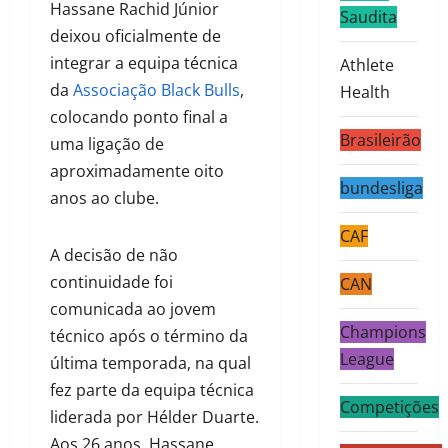
Hassane Rachid Júnior
Saudita
deixou oficialmente de
integrar a equipa técnica
Athlete
da
Associação Black Bulls
,
Health
colocando ponto final a
Brasileirão
uma ligação de
aproximadamente oito
bundesliga
anos ao clube.
CAF
A decisão de não
continuidade foi
CAN
comunicada ao jovem
Champions
técnico após o término da
League
última temporada, na qual
fez parte da equipa técnica
Competições
liderada por Hélder Duarte.
Aos 26 anos, Hassane