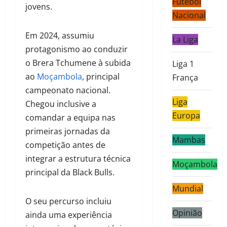
Futebol
jovens.
Nacional
Em 2024, assumiu
La Liga
protagonismo ao conduzir
o Brera Tchumene à subida
Liga 1
ao
Moçambola
, principal
França
campeonato nacional.
Liga
Chegou inclusive a
Europa
comandar a equipa nas
primeiras jornadas da
Mambas
competição antes de
integrar a estrutura técnica
Moçambola
principal da Black Bulls.
Mundial
O seu percurso incluiu
Opinião
ainda uma experiência