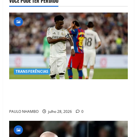
VOCÊ PODE TER PERDIDO
TRANSFERÊNCIAS
BOMBA NO MERCADO! Arsenal Avança por Vinícius
Jr. e Real Madrid Entra em ALERTA Máximo Para
Evitar Saída do Craque
PAULO NHAMBO
julho 28, 2026
0