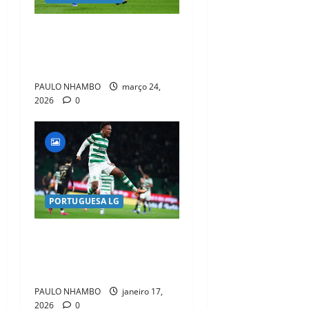
SAIBA por que razão o FC
Porto não consegue
comprar o passe de FOFANA
PAULO NHAMBO
março 24,
2026
0
PORTUGUESA LG
Rui Borges elogia Geny
Catamo: “Compromisso fora
do normal com a equipa
PAULO NHAMBO
janeiro 17,
2026
0