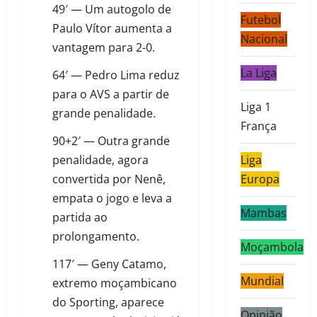
49′ — Um autogolo de
Futebol
Paulo Vítor aumenta a
Nacional
vantagem para 2-0.
La Liga
64′ — Pedro Lima reduz
para o AVS a partir de
Liga 1
grande penalidade.
França
90+2′ — Outra grande
penalidade, agora
Liga
convertida por Nenê,
Europa
empata o jogo e leva a
Mambas
partida ao
prolongamento.
Moçambola
117′ — Geny Catamo,
Mundial
extremo moçambicano
do Sporting, aparece
Opinião