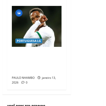
PORTUGUESA LG
Geny Catamo regressa ao
Sporting e mantém-se em
destaque no mercado de
transferências
PAULO NHAMBO
janeiro 13,
2026
0