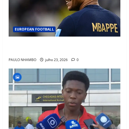
EUROPEAN FOOTBALL
Fact Check: Can Kylian Mbappé Win the Ballon d’Or
Without a Team Trophy? History Says Yes
PAULO NHAMBO
julho 23, 2026
0