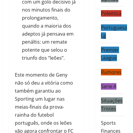
com um golo decisivo já
nos minutos finais do
Polemica
prolongamento,
quando a maioria dos
Portuguesa
adeptos já pensava em
Lg
penáltis: um remate
potente que selou o
Premier
triunfo dos “leões”.
League
Rumores
Este momento de Geny
não só deu a vitória como
Serie A
também garantiu ao
Sporting um lugar nas
Situações
meias-finais da prova-
Tristes
rainha do futebol
português, onde os leões
Sports
vão agora confrontar o FC
Finances