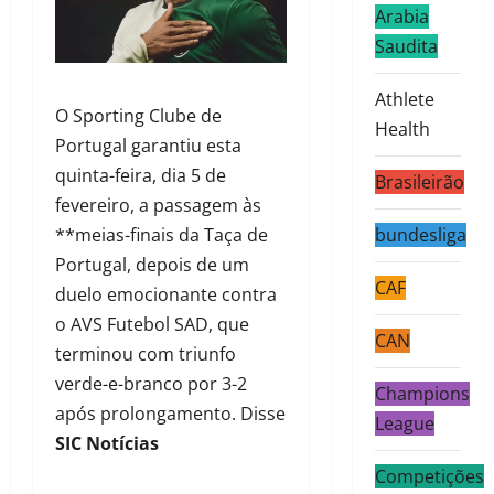
Arabia
Saudita
Athlete
O Sporting Clube de
Health
Portugal garantiu esta
quinta-feira, dia 5 de
Brasileirão
fevereiro, a passagem às
**meias-finais da Taça de
bundesliga
Portugal, depois de um
CAF
duelo emocionante contra
o AVS Futebol SAD, que
CAN
terminou com triunfo
verde-e-branco por 3-2
Champions
após prolongamento. Disse
League
SIC
Notícias
Competições