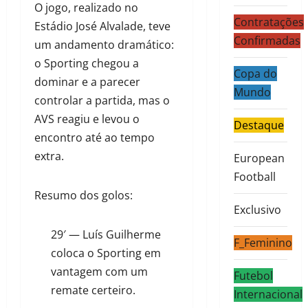
O jogo, realizado no
Contratações
Estádio José Alvalade, teve
Confirmadas
um andamento dramático:
o Sporting chegou a
Copa do
dominar e a parecer
Mundo
controlar a partida, mas o
AVS reagiu e levou o
Destaque
encontro até ao tempo
extra.
European
Football
Resumo dos golos:
Exclusivo
29′ — Luís Guilherme
F_Feminino
coloca o Sporting em
vantagem com um
Futebol
remate certeiro.
Internacional