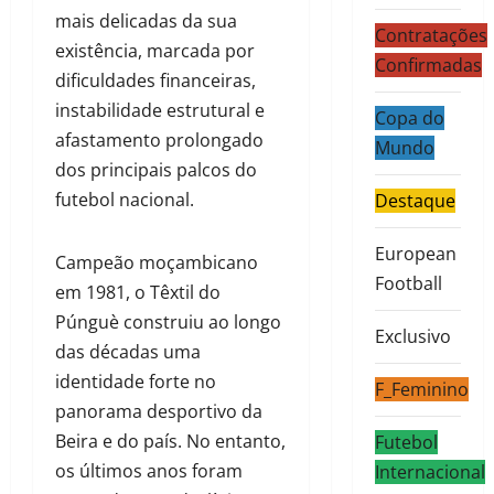
mais delicadas da sua
Contratações
existência, marcada por
Confirmadas
dificuldades financeiras,
instabilidade estrutural e
Copa do
afastamento prolongado
Mundo
dos principais palcos do
futebol nacional.
Destaque
European
Campeão moçambicano
Football
em 1981, o Têxtil do
Púnguè construiu ao longo
Exclusivo
das décadas uma
identidade forte no
F_Feminino
panorama desportivo da
Beira e do país. No entanto,
Futebol
os últimos anos foram
Internacional