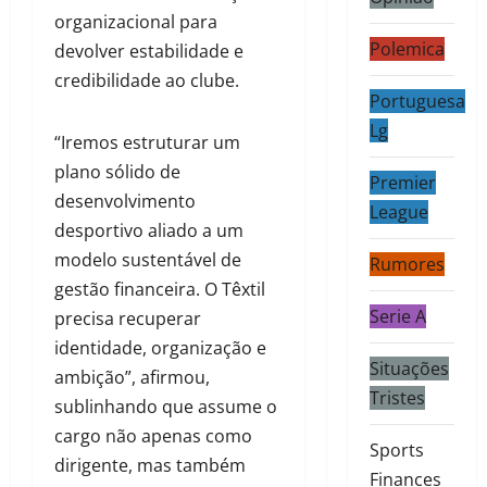
organizacional para
Polemica
devolver estabilidade e
credibilidade ao clube.
Portuguesa
Lg
“Iremos estruturar um
plano sólido de
Premier
desenvolvimento
League
desportivo aliado a um
modelo sustentável de
Rumores
gestão financeira. O Têxtil
Serie A
precisa recuperar
identidade, organização e
Situações
ambição”, afirmou,
Tristes
sublinhando que assume o
cargo não apenas como
Sports
dirigente, mas também
Finances