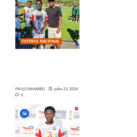
FUTEBOL NACIONAL
atamo acompanha os
Mambinhas na conquista
histórica do bicampeonato
da Cascais Luso Cup
PAULO NHAMBO
julho 23, 2026
0