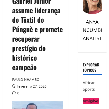
Gabriel Júnior
assume liderança
do Têxtil do
ANYA
Púnguè e promete
NCUMBI
recuperar
ANALISTC
prestígio do
histórico
EXPLORAR
campeão
TÓPICOS
PAULO NHAMBO
African
fevereiro 27, 2026
Sports
0
Amigável