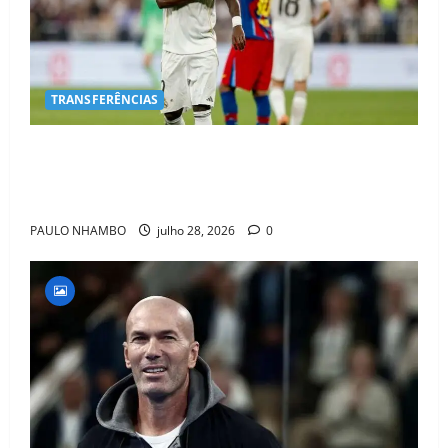
TRANSFERÊNCIAS
BOMBA NO MERCADO! Arsenal Avança por Vinícius
Jr. e Real Madrid Entra em ALERTA Máximo Para
Evitar Saída do Craque
PAULO NHAMBO
julho 28, 2026
0