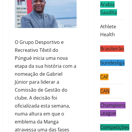
Arabia
Saudita
Athlete
Health
O Grupo Desportivo e
Brasileirão
Recreativo Têxtil do
Púnguè inicia uma nova
bundesliga
etapa da sua história com a
nomeação de Gabriel
CAF
Júnior para liderar a
Comissão de Gestão do
CAN
clube. A decisão foi
Champions
oficializada esta semana,
League
numa altura em que o
emblema da Manga
Competições
atravessa uma das fases