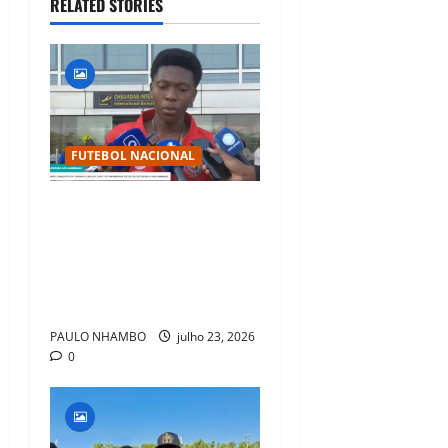
RELATED STORIES
FUTEBOL NACIONAL
Mambinhas regressam a
Moçambique em clima de
festa após conquistarem
bicampeonato histórico da
Cascais Luso Cup
PAULO NHAMBO
julho 23, 2026
0