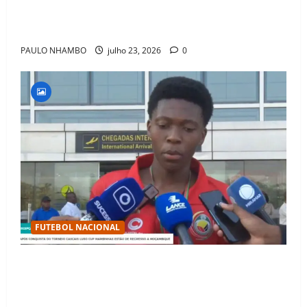
Fact Check: Can Kylian Mbappé Win the Ballon d’Or
Without a Team Trophy? History Says Yes
PAULO NHAMBO
julho 23, 2026
0
FUTEBOL NACIONAL
Mambinhas regressam a Moçambique em clima de
festa após conquistarem bicampeonato histórico da
Cascais Luso Cup