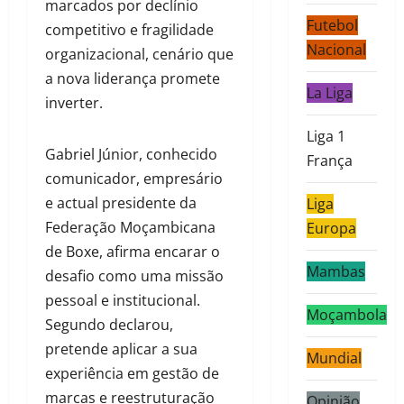
marcados por declínio
Futebol
competitivo e fragilidade
Nacional
organizacional, cenário que
a nova liderança promete
La Liga
inverter.
Liga 1
Gabriel Júnior, conhecido
França
comunicador, empresário
e actual presidente da
Liga
Federação Moçambicana
Europa
de Boxe, afirma encarar o
Mambas
desafio como uma missão
pessoal e institucional.
Moçambola
Segundo declarou,
pretende aplicar a sua
Mundial
experiência em gestão de
marcas e reestruturação
Opinião