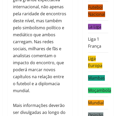
internacional, não apenas
Futebol
pela raridade de encontros
Nacional
deste nível, mas também
La Liga
pelo simbolismo político e
mediático que ambos
Liga 1
carregam. Nas redes
França
sociais, milhares de fãs e
analistas comentam o
Liga
impacto do encontro, que
Europa
poderá marcar novos
capítulos na relação entre
Mambas
o futebol e a diplomacia
Moçambola
mundial.
Mundial
Mais informações deverão
ser divulgadas ao longo do
Opinião