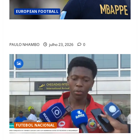
EUROPEAN FOOTBALL
Fact Check: Can Kylian Mbappé Win the Ballon d’Or
Without a Team Trophy? History Says Yes
PAULO NHAMBO
julho 23, 2026
0
FUTEBOL NACIONAL