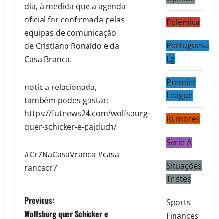
dia, à medida que a agenda
oficial for confirmada pelas
Polemica
equipas de comunicação
Portuguesa
de Cristiano Ronaldo e da
Lg
Casa Branca.
Premier
notícia relacionada,
League
também podes gostar:
https://futnews24.com/wolfsburg-
Rumores
quer-schicker-e-pajduch/
Serie A
#Cr7NaCasaVranca #casa
Situações
rancacr7
Tristes
Previous:
Sports
Wolfsburg quer Schicker e
Finances