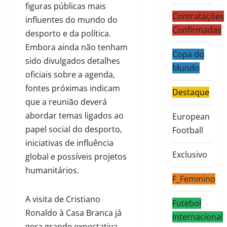
figuras públicas mais
Contratações
influentes do mundo do
Confirmadas
desporto e da política.
Embora ainda não tenham
Copa do
sido divulgados detalhes
Mundo
oficiais sobre a agenda,
fontes próximas indicam
Destaque
que a reunião deverá
abordar temas ligados ao
European
papel social do desporto,
Football
iniciativas de influência
Exclusivo
global e possíveis projetos
humanitários.
F_Feminino
A visita de Cristiano
Futebol
Ronaldo à Casa Branca já
Internacional
gera grande expectativa