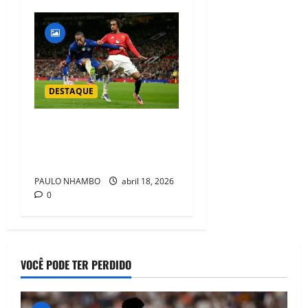
DESTAQUE
Domínio total: United vira
pesadelo do ‘Big Six’
enquanto Chelsea afunda
PAULO NHAMBO
abril 18, 2026
0
VOCÊ PODE TER PERDIDO