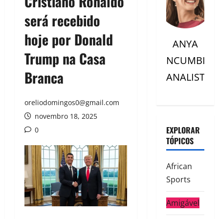
Cristiano Ronaldo
será recebido
hoje por Donald
ANYA
Trump na Casa
NCUMBI
Branca
ANALISTC
oreliodomingos0@gmail.com
novembro 18, 2025
EXPLORAR
0
TÓPICOS
African
Sports
Amigável