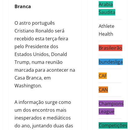
Arabia
Branca
Saudita
O astro português
Athlete
Cristiano Ronaldo será
Health
recebido esta terça-feira
pelo Presidente dos
Brasileirão
Estados Unidos, Donald
bundesliga
Trump, numa reunião
marcada para acontecer na
CAF
Casa Branca, em
Washington.
CAN
A informação surge como
Champions
um dos encontros mais
League
inesperados e mediáticos
Competições
do ano, juntando duas das