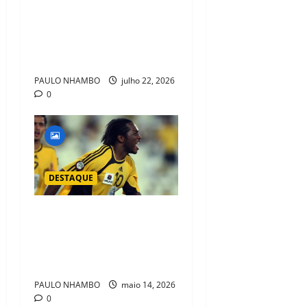
milionária por Harry Kane e
pode protagonizar a maior
transferência do futebol
mundial
PAULO NHAMBO
julho 22, 2026
0
DESTAQUE
DE MILIONÁRIOS ÀS
DIFICULDADES: 5
JOGADORES QUE PERDERAM
QUASE TUDO APÓS A FAMA
PAULO NHAMBO
maio 14, 2026
0