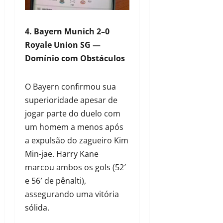
4. Bayern Munich 2–0
Royale Union SG —
Domínio com Obstáculos
O Bayern confirmou sua
superioridade apesar de
jogar parte do duelo com
um homem a menos após
a expulsão do zagueiro Kim
Min-jae. Harry Kane
marcou ambos os gols (52′
e 56′ de pênalti),
assegurando uma vitória
sólida.