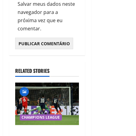
Salvar meus dados neste
navegador para a
próxima vez que eu
comentar.
RELATED STORIES
CHAMPIONS LEAGUE
Noite Imortal: PSG 5-4