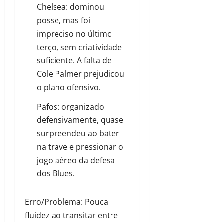
Chelsea: dominou
posse, mas foi
impreciso no último
terço, sem criatividade
suficiente. A falta de
Cole Palmer prejudicou
o plano ofensivo.
Pafos: organizado
defensivamente, quase
surpreendeu ao bater
na trave e pressionar o
jogo aéreo da defesa
dos Blues.
Erro/Problema: Pouca
fluidez ao transitar entre