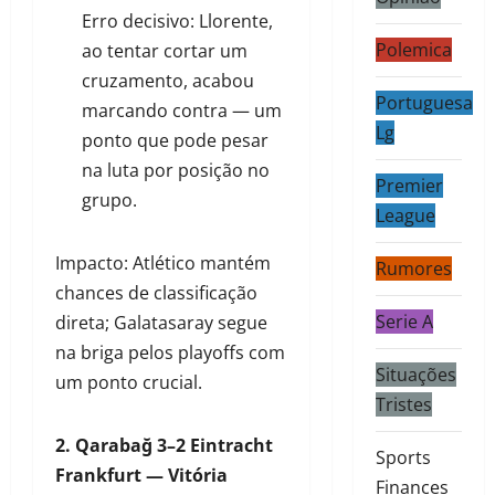
Erro decisivo: Llorente,
Polemica
ao tentar cortar um
cruzamento, acabou
Portuguesa
marcando contra — um
Lg
ponto que pode pesar
na luta por posição no
Premier
grupo.
League
Impacto: Atlético mantém
Rumores
chances de classificação
Serie A
direta; Galatasaray segue
na briga pelos playoffs com
Situações
um ponto crucial.
Tristes
2. Qarabağ 3–2 Eintracht
Sports
Frankfurt — Vitória
Finances