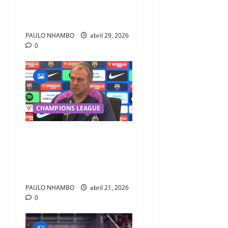
Bayern entra para a maior
história da Champions
PAULO NHAMBO
abril 29, 2026
0
CHAMPIONS LEAGUE
Flick quebra o silêncio:
eliminação na Champions
abala Barça e expõe
fragilidades
PAULO NHAMBO
abril 21, 2026
0