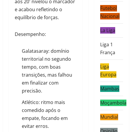
aos 20′ nivelou o marcador
Futebol
e acabou refletindo o
Nacional
equilíbrio de forças.
La Liga
Desempenho:
Liga 1
Galatasaray: domínio
França
territorial no segundo
Liga
tempo, com boas
Europa
transições, mas falhou
em finalizar com
Mambas
precisão.
Atlético: ritmo mais
Moçambola
comedido após o
Mundial
empate, focando em
evitar erros.
Opinião