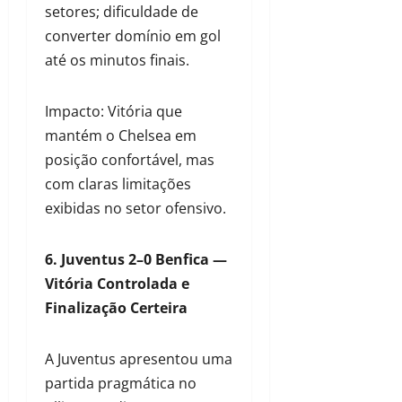
setores; dificuldade de
converter domínio em gol
até os minutos finais.
Impacto: Vitória que
mantém o Chelsea em
posição confortável, mas
com claras limitações
exibidas no setor ofensivo.
6. Juventus 2–0 Benfica —
Vitória Controlada e
Finalização Certeira
A Juventus apresentou uma
partida pragmática no