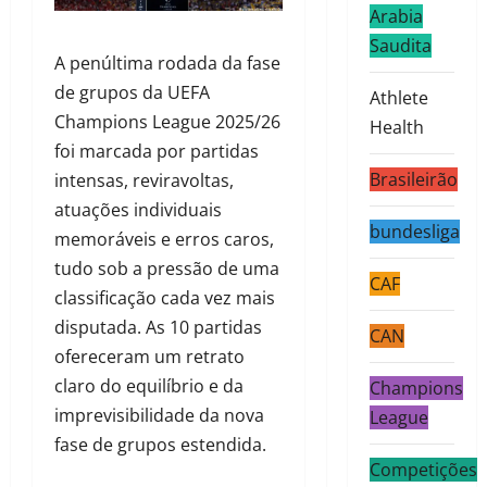
Arabia
Saudita
A penúltima rodada da fase
de grupos da UEFA
Athlete
Champions League 2025/26
Health
foi marcada por partidas
Brasileirão
intensas, reviravoltas,
atuações individuais
bundesliga
memoráveis e erros caros,
tudo sob a pressão de uma
CAF
classificação cada vez mais
disputada. As 10 partidas
CAN
ofereceram um retrato
claro do equilíbrio e da
Champions
imprevisibilidade da nova
League
fase de grupos estendida.
Competições