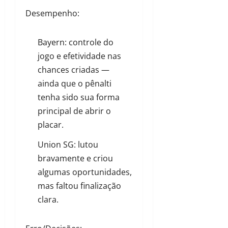
Desempenho:
Bayern: controle do
jogo e efetividade nas
chances criadas —
ainda que o pênalti
tenha sido sua forma
principal de abrir o
placar.
Union SG: lutou
bravamente e criou
algumas oportunidades,
mas faltou finalização
clara.