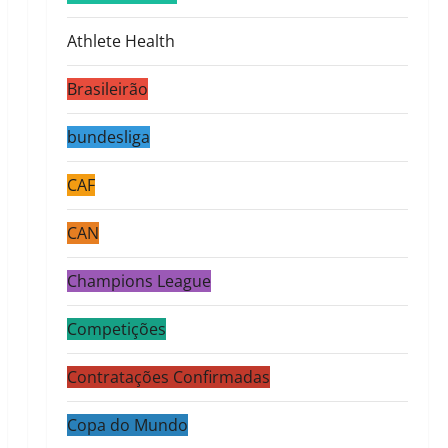
Athlete Health
Brasileirão
bundesliga
CAF
CAN
Champions League
Competições
Contratações Confirmadas
Copa do Mundo