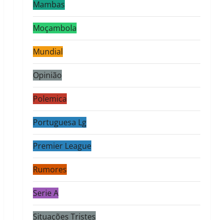
Mambas
Moçambola
Mundial
Opinião
Polemica
Portuguesa Lg
Premier League
Rumores
Serie A
Situações Tristes