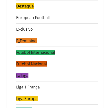
Destaque
European Football
Exclusivo
F_Feminino
Futebol Internacional
Futebol Nacional
La Liga
Liga 1 França
Liga Europa