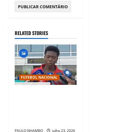
RELATED STORIES
FUTEBOL NACIONAL
Mambinhas regressam a
Moçambique em clima de
festa após conquistarem
bicampeonato histórico da
Cascais Luso Cup
PAULO NHAMBO
julho 23, 2026