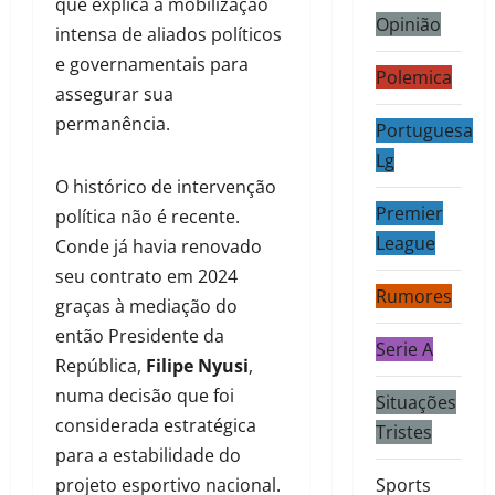
que explica a mobilização
Opinião
intensa de aliados políticos
e governamentais para
Polemica
assegurar sua
permanência.
Portuguesa
Lg
O histórico de intervenção
Premier
política não é recente.
League
Conde já havia renovado
seu contrato em 2024
Rumores
graças à mediação do
então Presidente da
Serie A
República,
Filipe Nyusi
,
numa decisão que foi
Situações
considerada estratégica
Tristes
para a estabilidade do
projeto esportivo nacional.
Sports