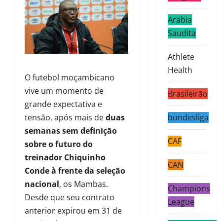
Arabia
Saudita
Athlete
Health
O futebol moçambicano
vive um momento de
Brasileirão
grande expectativa e
tensão, após mais de
duas
bundesliga
semanas sem definição
CAF
sobre o futuro do
treinador Chiquinho
CAN
Conde à frente da seleção
nacional
, os Mambas.
Champions
Desde que seu contrato
League
anterior expirou em 31 de