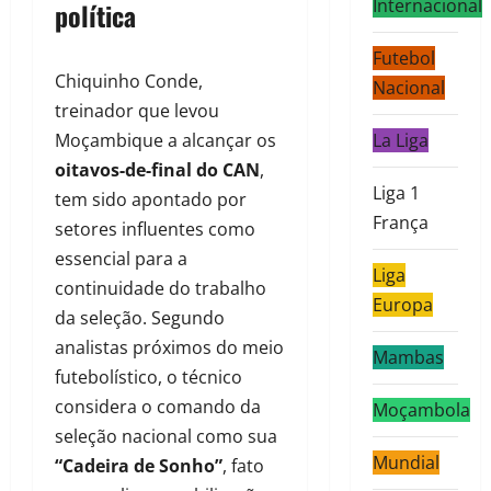
Internacional
política
Futebol
Chiquinho Conde,
Nacional
treinador que levou
Moçambique a alcançar os
La Liga
oitavos-de-final do CAN
,
Liga 1
tem sido apontado por
França
setores influentes como
essencial para a
Liga
continuidade do trabalho
Europa
da seleção. Segundo
analistas próximos do meio
Mambas
futebolístico, o técnico
considera o comando da
Moçambola
seleção nacional como sua
Mundial
“Cadeira de Sonho”
, fato