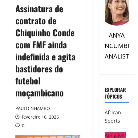
Assinatura de
contrato de
Chiquinho Conde
ANYA
com FMF ainda
NCUMBI
indefinida e agita
ANALISTC
bastidores do
futebol
EXPLORAR
moçambicano
TÓPICOS
PAULO NHAMBO
African
fevereiro 16, 2026
Sports
0
Amigável