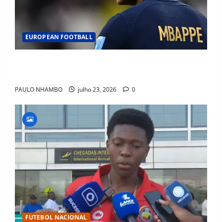
EUROPEAN FOOTBALL
Fact Check: Can Kylian Mbappé Win the Ballon d’Or
Without a Team Trophy? History Says Yes
PAULO NHAMBO
julho 23, 2026
0
FUTEBOL NACIONAL