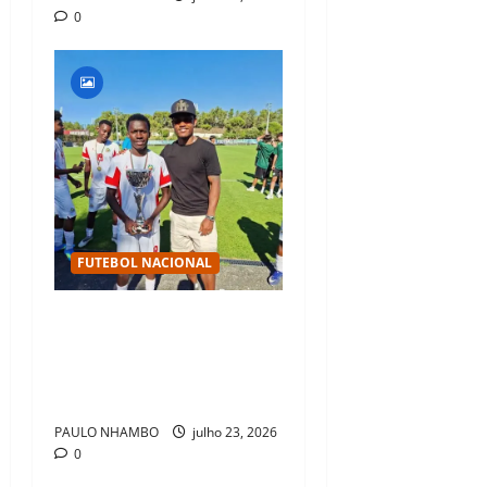
0
FUTEBOL NACIONAL
atamo acompanha os
Mambinhas na conquista
histórica do bicampeonato
da Cascais Luso Cup
PAULO NHAMBO
julho 23, 2026
0