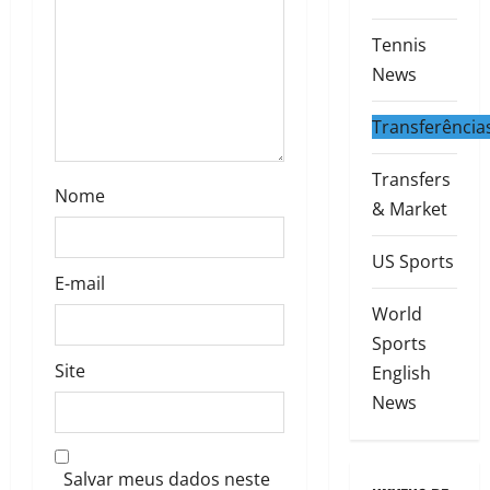
Tennis
News
Transferência
Transfers
Nome
& Market
US Sports
E-mail
World
Sports
Site
English
News
Salvar meus dados neste