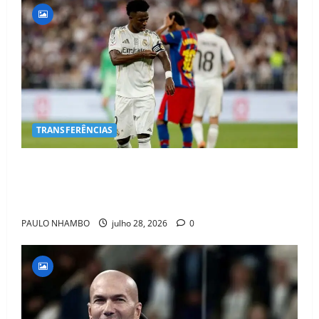
TRANSFERÊNCIAS
BOMBA NO MERCADO! Arsenal Avança por Vinícius
Jr. e Real Madrid Entra em ALERTA Máximo Para
Evitar Saída do Craque
PAULO NHAMBO
julho 28, 2026
0