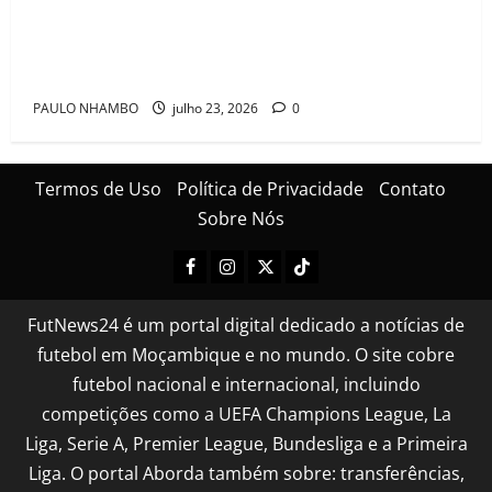
Mambinhas regressam a Moçambique em clima de
festa após conquistarem bicampeonato histórico da
Cascais Luso Cup
PAULO NHAMBO
julho 23, 2026
0
Termos de Uso
Política de Privacidade
Contato
Sobre Nós
FutNews24 é um portal digital dedicado a notícias de
futebol em Moçambique e no mundo. O site cobre
futebol nacional e internacional, incluindo
competições como a UEFA Champions League, La
Liga, Serie A, Premier League, Bundesliga e a Primeira
Liga. O portal Aborda também sobre: transferências,