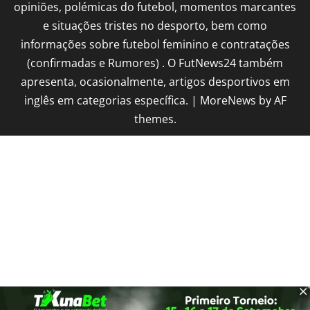
opiniões, polémicas do futebol, momentos marcantes
e situações tristes no desporto, bem como
informações sobre futebol feminino e contratações
(confirmadas e Rumores) . O FutNews24 também
apresenta, ocasionalmente, artigos desportivos em
inglês em categorias específica.
|
MoreNews
by AF
themes.