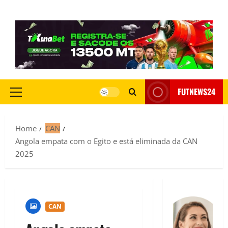
FUTNEWS24
Home
CAN
Angola empata com o Egito e está eliminada da CAN
2025
CAN