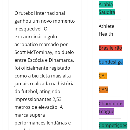
Arabia
Saudita
O futebol internacional
ganhou um novo momento
Athlete
inesquecível. O
Health
extraordinário golo
acrobático marcado por
Brasileirão
Scott McTominay, no duelo
entre Escócia e Dinamarca,
bundesliga
foi oficialmente registado
como a bicicleta mais alta
CAF
jamais realizada na história
CAN
do futebol, atingindo
impressionantes 2,53
Champions
metros de elevação. A
League
marca supera
performances lendárias e
Competições