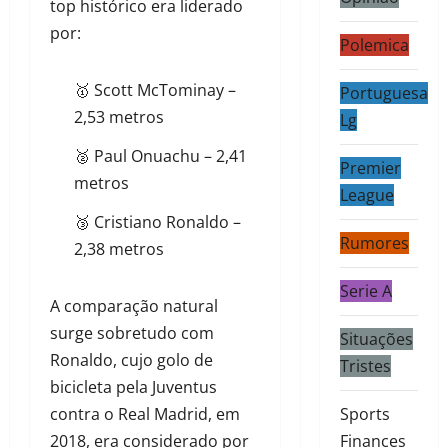
top histórico era liderado
por:
Polemica
🥇 Scott McTominay –
Portuguesa
2,53 metros
Lg
🥈 Paul Onuachu – 2,41
Premier
metros
League
🥉 Cristiano Ronaldo –
Rumores
2,38 metros
Serie A
A comparação natural
surge sobretudo com
Situações
Ronaldo, cujo golo de
Tristes
bicicleta pela Juventus
contra o Real Madrid, em
Sports
2018, era considerado por
Finances