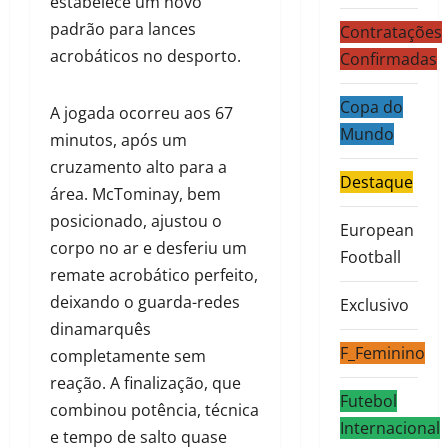
estabelece um novo
padrão para lances
Contratações
acrobáticos no desporto.
Confirmadas
Copa do
A jogada ocorreu aos 67
Mundo
minutos, após um
cruzamento alto para a
Destaque
área. McTominay, bem
posicionado, ajustou o
European
corpo no ar e desferiu um
Football
remate acrobático perfeito,
deixando o guarda-redes
Exclusivo
dinamarquês
F_Feminino
completamente sem
reação. A finalização, que
Futebol
combinou potência, técnica
Internacional
e tempo de salto quase