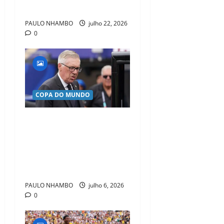
sobre o Real Madrid
PAULO NHAMBO
julho 22, 2026
0
COPA DO MUNDO
Ancelotti vê eliminação do
Brasil como começo de uma
nova era e promete Seleção
mais forte rumo à Copa de
2030
PAULO NHAMBO
julho 6, 2026
0