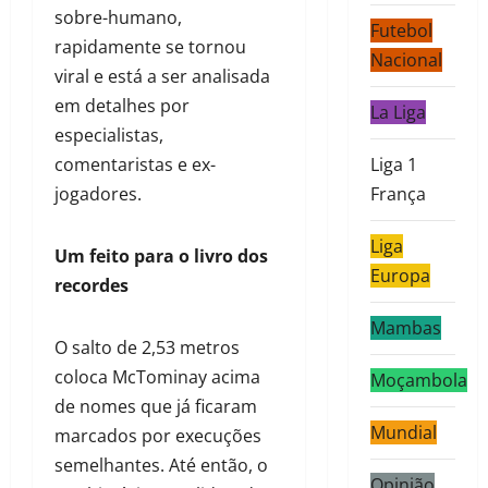
sobre-humano,
Futebol
rapidamente se tornou
Nacional
viral e está a ser analisada
em detalhes por
La Liga
especialistas,
comentaristas e ex-
Liga 1
jogadores.
França
Liga
Um feito para o livro dos
Europa
recordes
Mambas
O salto de 2,53 metros
coloca McTominay acima
Moçambola
de nomes que já ficaram
Mundial
marcados por execuções
semelhantes. Até então, o
Opinião