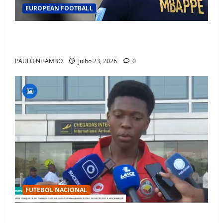
EUROPEAN FOOTBALL
Fact Check: Can Kylian Mbappé Win the Ballon d’Or
Without a Team Trophy? History Says Yes
PAULO NHAMBO
julho 23, 2026
0
FUTEBOL NACIONAL
Mambinhas regressam a Moçambique em clima de