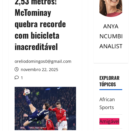
2,53 metros!
McTominay
quebra recorde
ANYA
com bicicleta
NCUMBI
inacreditável
ANALISTC
oreliodomingos0@gmail.com
novembro 22, 2025
EXPLORAR
1
TÓPICOS
African
Sports
Amigável