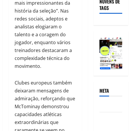
NUVENS DE
mais impressionantes da
TAGS
história da seleção”. Nas
redes sociais, adeptos e
analistas elogiaram o
talento e a coragem do
jogador, enquanto vários
treinadores destacaram a
complexidade técnica do
movimento.
Clubes europeus também
META
deixaram mensagens de
admiração, reforçando que
Acessar
McTominay demonstrou
capacidades atléticas
Feed de
extraordinárias que
posts
raramente se veem no