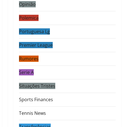
Opinião
Polemica
Portuguesa Lg
Premier League
Rumores
Serie A
Situações Tristes
Sports Finances
Tennis News
Transferências