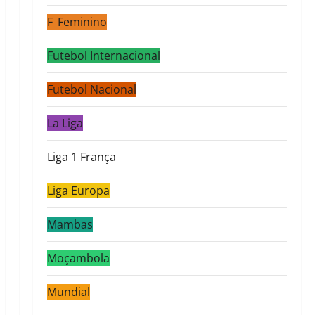
F_Feminino
Futebol Internacional
Futebol Nacional
La Liga
Liga 1 França
Liga Europa
Mambas
Moçambola
Mundial