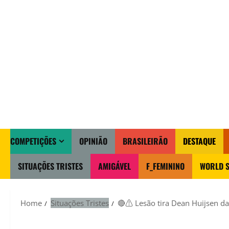
COMPETIÇÕES
OPINIÃO
BRASILEIRÃO
DESTAQUE
SITUAÇÕES TRISTES
AMIGÁVEL
F_FEMININO
WORLD S
Home
Situações Tristes
🔴⚠️ Lesão tira Dean Huijsen d