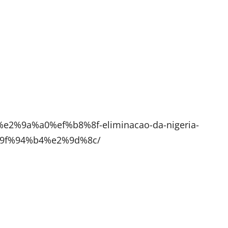
m/%e2%9a%a0%ef%b8%8f-eliminacao-da-nigeria-
0%9f%94%b4%e2%9d%8c/