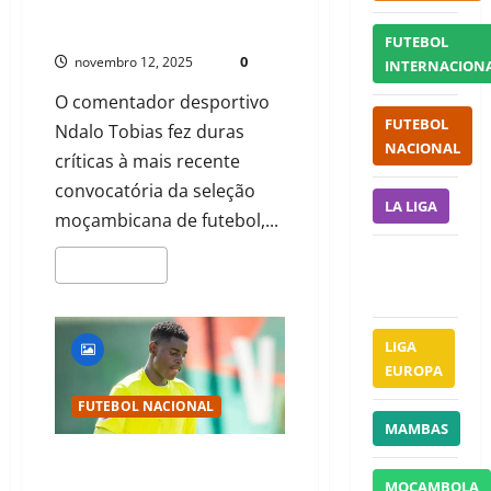
ORELIODOMINGOS0@GMAIL.COM
FUTEBOL
0
novembro 12, 2025
INTERNACION
O comentador desportivo
FUTEBOL
Ndalo Tobias fez duras
NACIONAL
críticas à mais recente
convocatória da seleção
LA LIGA
moçambicana de futebol,...
LEIA MAIS
LIGA 1
FRANÇA
LIGA
EUROPA
FUTEBOL NACIONAL
MAMBAS
KIMISS ZAVALA GANHA DESTAQUE
E É CHAMADO À EQUIPA PRINCIPAL
MOÇAMBOLA