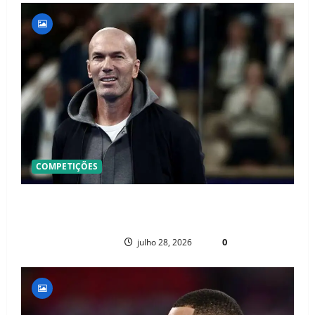
COMPETIÇÕES
OFICIAL! ZIDANE ASSUME A FRANÇA E COMEÇA UMA NOVA ERA QUE
PODE MUDAR O FUTEBOL MUNDIAL
PAULO NHAMBO
0
julho 28, 2026