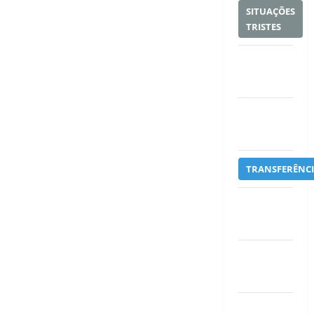
SITUAÇÕES
TRISTES
SPORTS
FINANCES
TENNIS
NEWS
TRANSFERÊNCI
TRANSFERS
& MARKET
US
SPORTS
WORLD