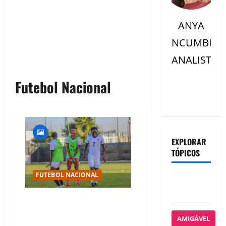
ANYA
NCUMBI
ANALISTC
Futebol Nacional
EXPLORAR
TÓPICOS
FUTEBOL NACIONAL
AFRICAN
SPORTS
MAMBAS EXIGEM 5 MIL DÓLARES
E AMEAÇAM NÃO JOGAR
AMIGÁVEL