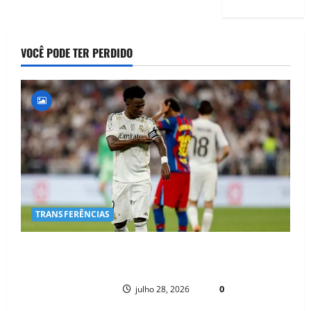
VOCÊ PODE TER PERDIDO
TRANSFERÊNCIAS
BOMBA NO MERCADO! ARSENAL AVANÇA POR VINÍCIUS JR. E REAL
MADRID ENTRA EM ALERTA MÁXIMO PARA EVITAR SAÍDA DO CRAQUE
PAULO NHAMBO
0
julho 28, 2026