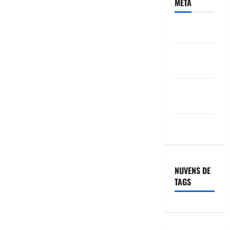
META
ACESSAR
FEED DE
POSTS
FEED DE
COMENTÁRIOS
WORDPRESS.ORG
NUVENS DE
TAGS