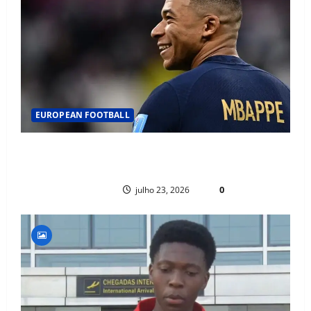
EUROPEAN FOOTBALL
FACT CHECK: CAN KYLIAN MBAPPÉ WIN THE BALLON D’OR WITHOUT A
TEAM TROPHY? HISTORY SAYS YES
PAULO NHAMBO
0
julho 23, 2026