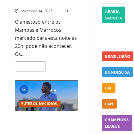
ORELIODOMINGOS0@GMAIL.COM
0
novembro 14, 2025
ARABIA
SAUDITA
O amistoso entre os
Mambas e Marrocos,
ATHLETE
marcado para esta noite às
HEALTH
20h, pode não acontecer.
Os...
BRASILEIRÃO
LEIA MAIS
BUNDESLIGA
CAF
CAN
FUTEBOL NACIONAL
CHAMPIONS
DÁRIO MONTEIRO DEFENDE
CLÉSIO E PEDE APOIO AOS
LEAGUE
MAMBAS