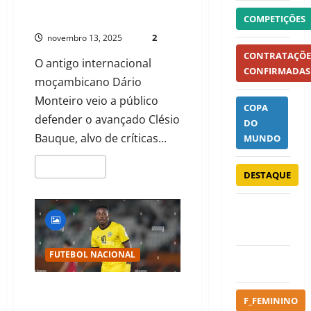
ORELIODOMINGOS0@GMAIL.COM
COMPETIÇÕES
2
novembro 13, 2025
CONTRATAÇÕE
O antigo internacional
CONFIRMADAS
moçambicano Dário
Monteiro veio a público
COPA
defender o avançado Clésio
DO
Bauque, alvo de críticas...
MUNDO
LEIA MAIS
DESTAQUE
EUROPEAN
FOOTBALL
FUTEBOL NACIONAL
EXCLUSIVO
NDALO TOBIAS CRITICA
F_FEMININO
CONVOCATÓRIA DA SELEÇÃO.