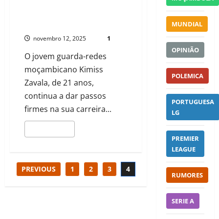
DO MARÍTIMO
ORELIODOMINGOS0@GMAIL.COM
MUNDIAL
1
novembro 12, 2025
OPINIÃO
O jovem guarda-redes
moçambicano Kimiss
POLEMICA
Zavala, de 21 anos,
continua a dar passos
PORTUGUESA
firmes na sua carreira...
LG
LEIA MAIS
PREMIER
LEAGUE
PREVIOUS
1
2
3
4
RUMORES
SERIE A