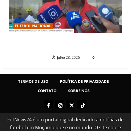
FUTEBOL NACIONAL
MAMBINHAS REGRESSAM A MOÇAMBIQUE EM CLIMA DE FESTA APÓS
CONQUISTAREM BICAMPEONATO HISTÓRICO DA CASCAIS LUSO CUP
PAULO NHAMBO
0
julho 23, 2026
TERMOS DE USO
POLÍTICA DE PRIVACIDADE
CONTATO
SOBRE NÓS
FutNews24 é um portal digital dedicado a notícias de
futebol em Moçambique e no mundo. O site cobre